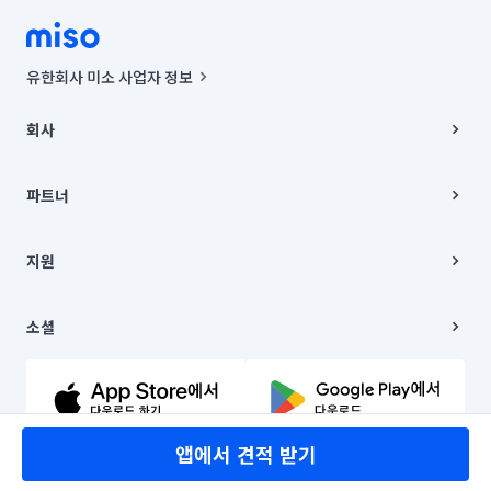
유한회사 미소 사업자 정보
사업자등록번호 : 291-87-00271 | 인허가번호 : 2016-3220163-14-5-
00019 |
회사
통신판매신고번호 : 2024-서울종로-1400(공정거래위원회 정보) |
대표이사 : CHING VICTOR COLUMBIA RHEE
회사소개
주소 | 본사: 서울특별시 종로구 율곡로 6(중학동, 트윈트리빌딩) B동 5층
채용
파트너
컨택센터 : 서울특별시 종로구 수송동 율곡로 24, 7층, 8층 미소
블로그
유한회사 미소는 통신판매중개자이며, 통신판매의 당사자가 아닙니다.
파트너 지원
상품, 상품정보, 거래에 관한 의무와 책임은 거래당사자에게 있습니다.
이사
지원
언론 보도 관련 문의:
contact@getmiso.com
이사 청소/입주 청소
대표번호: 1577-8808
고객센터
© 유한회사 미소. Miso, Inc. All Rights Reserved.
이용약관
소셜
개인정보처리방침
파트너 위치정보 이용약관
링크드인
문의하기
유튜브
앱에서 견적 받기