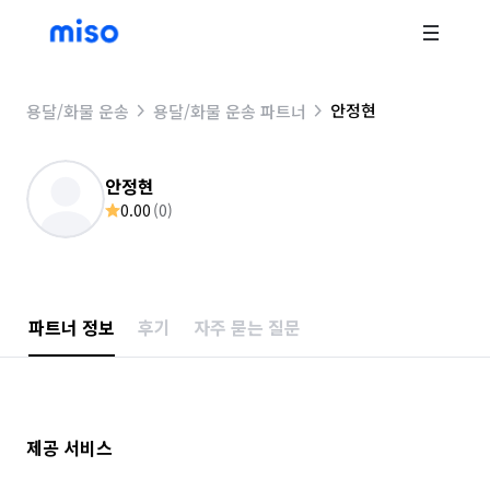
안정현
용달/화물 운송
용달/화물 운송 파트너
안정현
0.00
(
0
)
파트너 정보
후기
자주 묻는 질문
제공 서비스