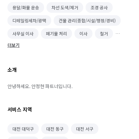
용달/화물 운송
차선 도색/제거
조경 공사
디테일링세차/광택
건물 관리(종합/시설/행정/경비)
사무실 이사
폐기물 처리
이사
철거
더보기
소형이사
소개
안녕하세요. 안정현 파트너입니다.
서비스 지역
대전 대덕구
대전 동구
대전 서구