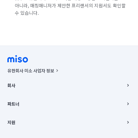
아니라, 매칭매니저가 제안한 프리랜서의 지원서도 확인할
수 있습니다.
유한회사 미소 사업자 정보
사업자등록번호 : 291-87-00271 | 인허가번호 : 2016-3220163-14-5-
00019 |
회사
통신판매신고번호 : 2024-서울종로-1400(공정거래위원회 정보) |
대표이사 : CHING VICTOR COLUMBIA RHEE
회사소개
주소 | 본사: 서울특별시 종로구 율곡로 6(중학동, 트윈트리빌딩) B동 5층
채용
파트너
컨택센터 : 서울특별시 종로구 수송동 율곡로 24, 7층, 8층 미소
블로그
유한회사 미소는 통신판매중개자이며, 통신판매의 당사자가 아닙니다.
파트너 지원
상품, 상품정보, 거래에 관한 의무와 책임은 거래당사자에게 있습니다.
이사
지원
언론 보도 관련 문의:
contact@getmiso.com
이사 청소/입주 청소
대표번호: 1577-8808
고객센터
© 유한회사 미소. Miso, Inc. All Rights Reserved.