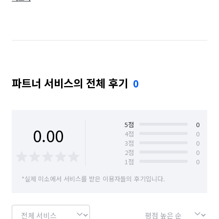
전북 임실군
전북 장수군
전북 전주시 덕진구
전북 전주시 완산구
전북 정읍시
전북 진안군
파트너 서비스의 전체 후기
0
5
점
0
0.00
4
점
0
3
점
0
2
점
0
1
점
0
*실제 미소에서 서비스를 받은 이용자들의 후기입니다.