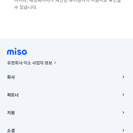
수 있습니다.
유한회사 미소 사업자 정보
사업자등록번호 : 291-87-00271 | 인허가번호 : 2016-3220163-14-5-
00019 |
회사
통신판매신고번호 : 2024-서울종로-1400(공정거래위원회 정보) |
대표이사 : CHING VICTOR COLUMBIA RHEE
회사소개
주소 | 본사: 서울특별시 종로구 율곡로 6(중학동, 트윈트리빌딩) B동 5층
채용
파트너
컨택센터 : 서울특별시 종로구 수송동 율곡로 24, 7층, 8층 미소
블로그
유한회사 미소는 통신판매중개자이며, 통신판매의 당사자가 아닙니다.
파트너 지원
상품, 상품정보, 거래에 관한 의무와 책임은 거래당사자에게 있습니다.
이사
지원
언론 보도 관련 문의:
contact@getmiso.com
이사 청소/입주 청소
대표번호: 1577-8808
고객센터
© 유한회사 미소. Miso, Inc. All Rights Reserved.
이용약관
소셜