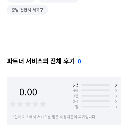
폐기물 처리
악취 제거
해충방역
철거
충남 천안시 서북구
곰팡이 제거
배관 청소
카페트 청소
비둘기 퇴치
파트너 서비스의 전체 후기
0
5
점
0
0.00
4
점
0
3
점
0
2
점
0
1
점
0
*실제 미소에서 서비스를 받은 이용자들의 후기입니다.