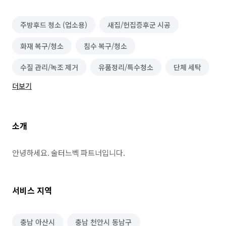
주방후드 청소 (업소용)
새집/헌집증후군 시공
화재 복구/청소
침수 복구/청소
수질 관리/녹조 제거
유품정리/특수청소
단체 세탁
더보기
건물 내부/외부 청소
물탱크/저수조 청소
닥트/환풍구 청소
이사청소/입주청소
온풍기 청소
소개
벌초/예초
대기 측정/관리
가구 청소
실외기 청소
소파 청소
바닥 청소 (왁스 코팅)
안녕하세요. 술터느벡 파트너입니다.
건물 관리(종합/시설/행정/경비)
하수구 청소
서비스 지역
에어컨 청소 (상업용)
세탁기 청소 (상업용)
냉장고 청소 (업소용)
실내 소독
정리수납 전문가
충남 아산시
충남 천안시 동남구