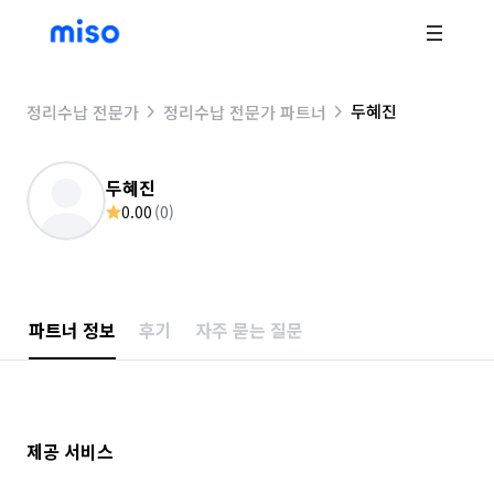
두혜진
정리수납 전문가
정리수납 전문가 파트너
두혜진
0.00
(
0
)
파트너 정보
후기
자주 묻는 질문
제공 서비스