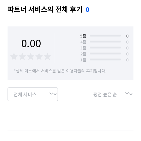
파트너 서비스의 전체 후기
0
5
점
0
0.00
4
점
0
3
점
0
2
점
0
1
점
0
*실제 미소에서 서비스를 받은 이용자들의 후기입니다.