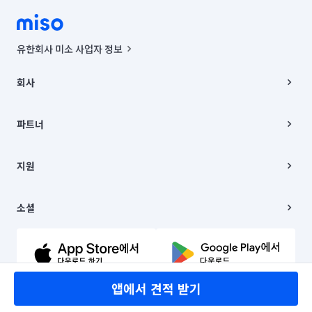
유한회사 미소 사업자 정보
사업자등록번호 : 291-87-00271 | 인허가번호 : 2016-3220163-14-5-
00019 |
회사
통신판매신고번호 : 2024-서울종로-1400(공정거래위원회 정보) |
대표이사 : CHING VICTOR COLUMBIA RHEE
회사소개
주소 | 본사: 서울특별시 종로구 율곡로 6(중학동, 트윈트리빌딩) B동 5층
채용
파트너
컨택센터 : 서울특별시 종로구 수송동 율곡로 24, 7층, 8층 미소
블로그
유한회사 미소는 통신판매중개자이며, 통신판매의 당사자가 아닙니다.
파트너 지원
상품, 상품정보, 거래에 관한 의무와 책임은 거래당사자에게 있습니다.
이사
지원
언론 보도 관련 문의:
contact@getmiso.com
이사 청소/입주 청소
대표번호: 1577-8808
고객센터
© 유한회사 미소. Miso, Inc. All Rights Reserved.
이용약관
소셜
개인정보처리방침
파트너 위치정보 이용약관
링크드인
문의하기
유튜브
앱에서 견적 받기