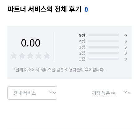
파트너 서비스의 전체 후기
0
5
점
0
0.00
4
점
0
3
점
0
2
점
0
1
점
0
*실제 미소에서 서비스를 받은 이용자들의 후기입니다.