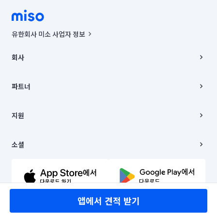
유한회사 미소 사업자 정보
사업자등록번호 : 291-87-00271 | 인허가번호 : 2016-3220163-14-5-
00019 |
회사
통신판매신고번호 : 2024-서울종로-1400(공정거래위원회 정보) |
대표이사 : CHING VICTOR COLUMBIA RHEE
회사소개
주소 | 본사: 서울특별시 종로구 율곡로 6(중학동, 트윈트리빌딩) B동 5층
채용
파트너
컨택센터 : 서울특별시 종로구 수송동 율곡로 24, 7층, 8층 미소
블로그
유한회사 미소는 통신판매중개자이며, 통신판매의 당사자가 아닙니다.
파트너 지원
상품, 상품정보, 거래에 관한 의무와 책임은 거래당사자에게 있습니다.
이사
지원
언론 보도 관련 문의:
contact@getmiso.com
이사 청소/입주 청소
대표번호: 1577-8808
고객센터
© 유한회사 미소. Miso, Inc. All Rights Reserved.
이용약관
소셜
개인정보처리방침
파트너 위치정보 이용약관
링크드인
문의하기
유튜브
앱에서 견적 받기