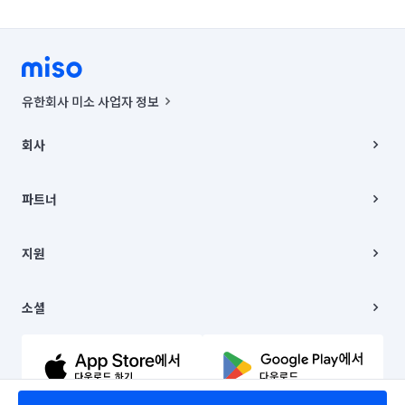
유한회사 미소 사업자 정보
사업자등록번호 : 291-87-00271 | 인허가번호 : 2016-3220163-14-5-
00019 |
회사
통신판매신고번호 : 2024-서울종로-1400(공정거래위원회 정보) |
대표이사 : CHING VICTOR COLUMBIA RHEE
회사소개
주소 | 본사: 서울특별시 종로구 율곡로 6(중학동, 트윈트리빌딩) B동 5층
채용
파트너
컨택센터 : 서울특별시 종로구 수송동 율곡로 24, 7층, 8층 미소
블로그
유한회사 미소는 통신판매중개자이며, 통신판매의 당사자가 아닙니다.
파트너 지원
상품, 상품정보, 거래에 관한 의무와 책임은 거래당사자에게 있습니다.
이사
지원
언론 보도 관련 문의:
contact@getmiso.com
이사 청소/입주 청소
대표번호: 1577-8808
고객센터
© 유한회사 미소. Miso, Inc. All Rights Reserved.
이용약관
소셜
개인정보처리방침
파트너 위치정보 이용약관
링크드인
문의하기
유튜브