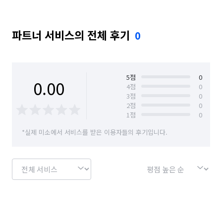
파트너 서비스의 전체 후기
0
5
점
0
0.00
4
점
0
3
점
0
2
점
0
1
점
0
*실제 미소에서 서비스를 받은 이용자들의 후기입니다.