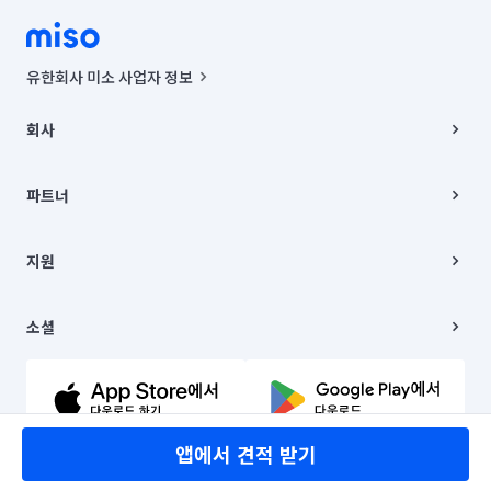
유한회사 미소 사업자 정보
사업자등록번호 : 291-87-00271 | 인허가번호 : 2016-3220163-14-5-
00019 |
회사
통신판매신고번호 : 2024-서울종로-1400(공정거래위원회 정보) |
대표이사 : CHING VICTOR COLUMBIA RHEE
회사소개
주소 | 본사: 서울특별시 종로구 율곡로 6(중학동, 트윈트리빌딩) B동 5층
채용
파트너
컨택센터 : 서울특별시 종로구 수송동 율곡로 24, 7층, 8층 미소
블로그
유한회사 미소는 통신판매중개자이며, 통신판매의 당사자가 아닙니다.
파트너 지원
상품, 상품정보, 거래에 관한 의무와 책임은 거래당사자에게 있습니다.
이사
지원
언론 보도 관련 문의:
contact@getmiso.com
이사 청소/입주 청소
대표번호: 1577-8808
고객센터
© 유한회사 미소. Miso, Inc. All Rights Reserved.
이용약관
소셜
개인정보처리방침
파트너 위치정보 이용약관
링크드인
문의하기
유튜브
앱에서 견적 받기