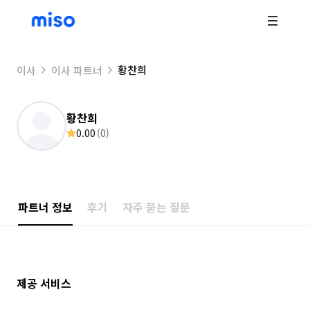
황찬희
이사
이사 파트너
황찬희
0.00
(
0
)
파트너 정보
후기
자주 묻는 질문
제공 서비스