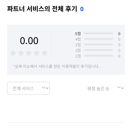
파트너 서비스의 전체 후기
0
5
점
0
0.00
4
점
0
3
점
0
2
점
0
1
점
0
*실제 미소에서 서비스를 받은 이용자들의 후기입니다.