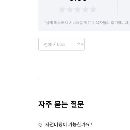
경기 용인시 수지구
경기 용인시 처인구
경기 이천시
경기 파주시
경기 평택시
*실제 미소에서 서비스를 받은 이용자들의 후기입니다.
경기 화성시
서울 강남구
서울 강동구
서울 관악구
서울 광진구
서울 구로구
서울 도봉구
서울 동대문구
서울 동작구
서울 서초구
서울 성동구
서울 성북구
서울 영등포구
서울 용산구
서울 은평구
자주 묻는 질문
서울 중랑구
인천 강화군
인천 계양구
사전미팅이 가능한가요?
인천 부평구
인천 서구
인천 연수구