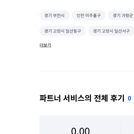
경기 부천시
인천 미추홀구
경기 가평군
경기 고양시 일산동구
경기 고양시 일산서구
더보기
경기 광주시
경기 구리시
경기 군포시
경기 동두천시
경기 성남시 분당구
경기
경기 수원시 권선구
경기 수원시 영통구
경기 시흥시
경기 안산시 단원구
경기 
파트너 서비스의 전체 후기
0
경기 안양시 동안구
경기 안양시 만안구
경기 여주시
경기 연천군
경기 오산시
0.00