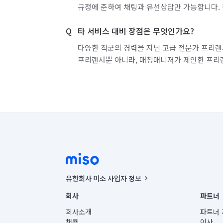
규정에 준하여 채팅과 유선상담만 가능합니다. 
경기 부천시 소사구
경기 부천시 원미구
타 서비스 대비 장점은 무엇인가요?
경기 화성시 효행구
경기 화성시 만세구
다양한 직군의 경력을 지닌 고급 전문가 프리랜
프리랜서뿐 아니라, 매칭매니저가 제안한 프리
유한회사 미소 사업자 정보
사업자등록번호 : 291-87-00271 | 인허가번호 : 2016-32201
회사
파트너
통신판매신고번호 : 2024-서울종로-1400(공정거래위원회 정
대표이사 : CHING VICTOR COLUMBIA RHEE
회사소개
파트너 
주소 | 본사: 서울특별시 종로구 율곡로 6(중학동, 트윈트리
채용
이사