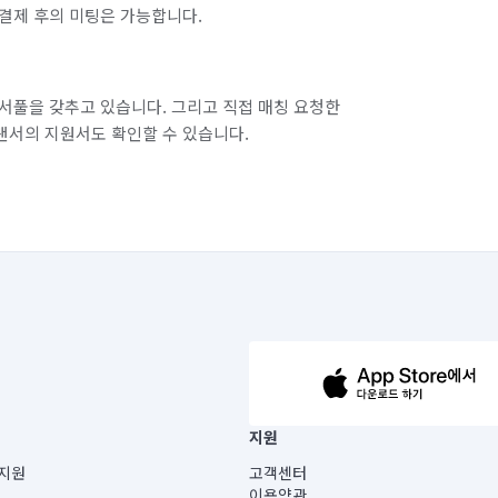
결제 후의 미팅은 가능합니다.
경기 부천시 오정구
경기 화성시 동탄구
경기 화성시 병점구
서풀을 갖추고 있습니다. 그리고 직접 매칭 요청한
랜서의 지원서도 확인할 수 있습니다.
63-14-5-00019 |
지원
보) |
지원
고객센터
빌딩) B동 5층
이용약관