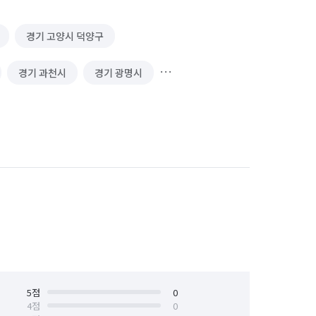
경기 고양시 덕양구
경기 과천시
경기 광명시
경기 김포시
경기 남양주시
 성남시 수정구
경기 성남시 중원구
경기 수원시 장안구
경기 수원시 팔달구
안산시 상록구
경기 안성시
경기 양주시
경기 양평군
경기 용인시 기흥구
5
점
0
4
점
0