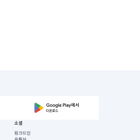
소셜
링크드인
유튜브