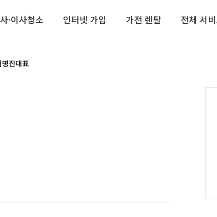
사·이사청소
인터넷 가입
가전 렌탈
전체 서비
심명진대표