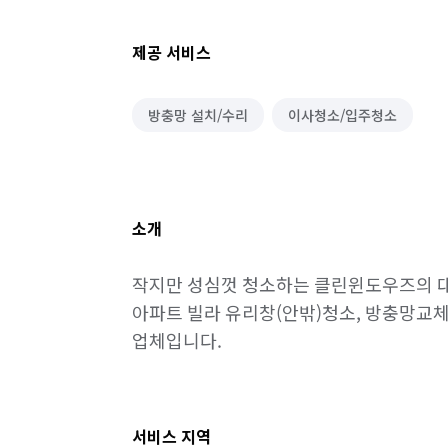
제공 서비스
방충망 설치/수리
이사청소/입주청소
소개
작지만 성심껏 청소하는 클린윈도우즈의 대
아파트 빌라 유리창(안밖)청소, 방충망교체
업체입니다. 
서비스 지역