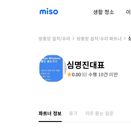
생활 청소
이
방충망 설치/수리
방충망 설치/수리 파트너
심명진대표
0.00
(
0
)
수행 10건 미만
파트너 정보
후기
자주 묻는 질문