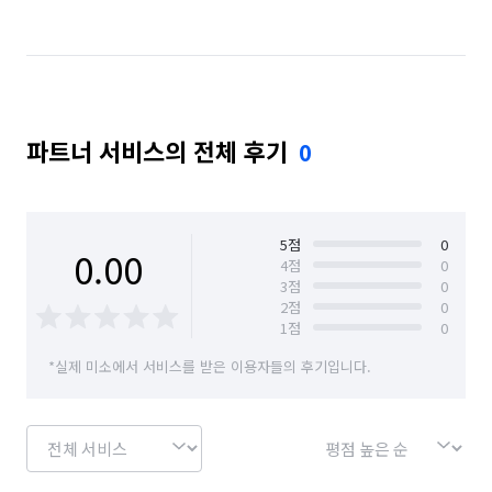
파트너 서비스의 전체 후기
0
5
점
0
0.00
4
점
0
3
점
0
2
점
0
1
점
0
*실제 미소에서 서비스를 받은 이용자들의 후기입니다.