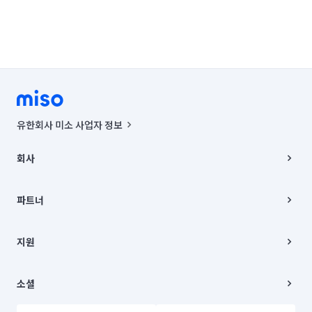
유한회사 미소 사업자 정보
사업자등록번호 : 291-87-00271 | 인허가번호 : 2016-3220163-14-5-
00019 |
회사
통신판매신고번호 : 2024-서울종로-1400(공정거래위원회 정보) |
대표이사 : CHING VICTOR COLUMBIA RHEE
회사소개
주소 | 본사: 서울특별시 종로구 율곡로 6(중학동, 트윈트리빌딩) B동 5층
채용
파트너
컨택센터 : 서울특별시 종로구 수송동 율곡로 24, 7층, 8층 미소
블로그
유한회사 미소는 통신판매중개자이며, 통신판매의 당사자가 아닙니다.
파트너 지원
상품, 상품정보, 거래에 관한 의무와 책임은 거래당사자에게 있습니다.
이사
지원
언론 보도 관련 문의:
contact@getmiso.com
이사 청소/입주 청소
대표번호: 1577-8808
고객센터
© 유한회사 미소. Miso, Inc. All Rights Reserved.
이용약관
소셜
개인정보처리방침
파트너 위치정보 이용약관
링크드인