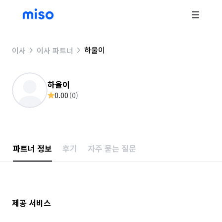
하울이
이사
이사 파트너
하울이
0.00
(
0
)
파트너 정보
후기
자주 묻는 질문
제공 서비스