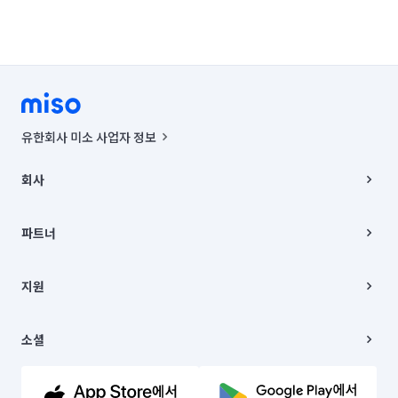
유한회사 미소 사업자 정보
사업자등록번호 : 291-87-00271 | 인허가번호 : 2016-3220163-14-5-
00019 |
회사
통신판매신고번호 : 2024-서울종로-1400(공정거래위원회 정보) |
대표이사 : CHING VICTOR COLUMBIA RHEE
회사소개
주소 | 본사: 서울특별시 종로구 율곡로 6(중학동, 트윈트리빌딩) B동 5층
채용
파트너
컨택센터 : 서울특별시 종로구 수송동 율곡로 24, 7층, 8층 미소
블로그
유한회사 미소는 통신판매중개자이며, 통신판매의 당사자가 아닙니다.
파트너 지원
상품, 상품정보, 거래에 관한 의무와 책임은 거래당사자에게 있습니다.
이사
지원
언론 보도 관련 문의:
contact@getmiso.com
이사 청소/입주 청소
대표번호: 1577-8808
고객센터
© 유한회사 미소. Miso, Inc. All Rights Reserved.
이용약관
소셜
개인정보처리방침
파트너 위치정보 이용약관
링크드인
문의하기
유튜브