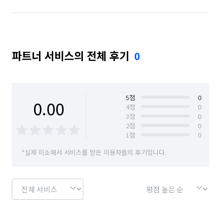
파트너 서비스의 전체 후기
0
5
점
0
0.00
4
점
0
3
점
0
2
점
0
1
점
0
*실제 미소에서 서비스를 받은 이용자들의 후기입니다.