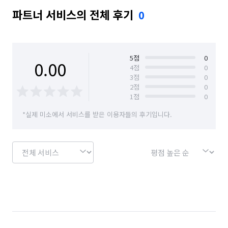
파트너 서비스의 전체 후기
0
5
점
0
0.00
4
점
0
3
점
0
2
점
0
1
점
0
*실제 미소에서 서비스를 받은 이용자들의 후기입니다.