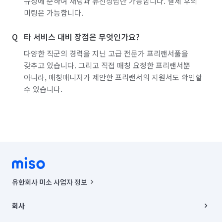
규정에 준하여 채팅과 유선상담만 가능합니다. 결제 후의
미팅은 가능합니다.
타 서비스 대비 장점은 무엇인가요?
다양한 직군의 경력을 지닌 고급 전문가 프리랜서풀을
갖추고 있습니다. 그리고 직접 매칭 요청한 프리랜서뿐
아니라, 매칭매니저가 제안한 프리랜서의 지원서도 확인할
수 있습니다.
유한회사 미소 사업자 정보
사업자등록번호 : 291-87-00271 | 인허가번호 : 2016-3220163-14-5-
00019 |
회사
통신판매신고번호 : 2024-서울종로-1400(공정거래위원회 정보) |