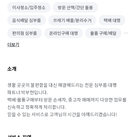
이사청소/입주청소
방문 산책/간단 돌봄
음식배달 심부름
쓰레기 배출/분리수거
택배 대행
편의점 심부름
온라인구매 대행
물품 구매/배달
더보기
역할대행 심부름
기타 심부름
마트장보기 심부름
기타 집안일 심부름
동행 심부름
경조사 참석
소개
하객 대행
소형물건 배달 심부름
정리수납 전문가
생활 곳곳의 불편함을 대신 해결해드리는 전문 심부름·대행 
파트너 박부현입니다.

택배·물품구매부터 방문 손세차, 중고차 매매까지 다양한 업무를 
신속하고 정확하게 처리합니다.

믿을 수 있는 서비스로 고객님의 시간을 아껴드리겠습니다!