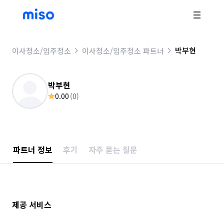
박부현
이사청소/입주청소
이사청소/입주청소 파트너
박부현
0.00
(
0
)
파트너 정보
후기
자주 묻는 질문
제공 서비스