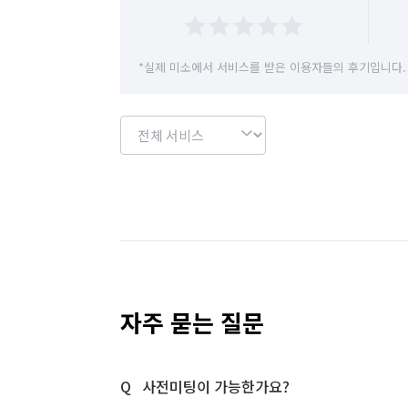
경기 용인시 수지구
경기 용인시 처인구
경기 이천시
경기 파주시
경기 평택시
*실제 미소에서 서비스를 받은 이용자들의 후기입니다.
경기 화성시
서울 강남구
서울 강동구
서울 관악구
서울 광진구
서울 구로구
서울 도봉구
서울 동대문구
서울 동작구
서울 서초구
서울 성동구
서울 성북구
서울 영등포구
서울 용산구
서울 은평구
자주 묻는 질문
서울 중랑구
인천 강화군
인천 계양구
사전미팅이 가능한가요?
인천 부평구
인천 서구
인천 연수구