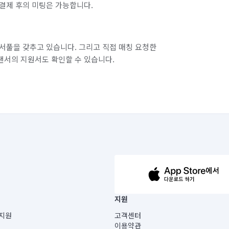
결제 후의 미팅은 가능합니다.
경기 부천시 오정구
경기 화성시 동탄구
경기 화성시 병점구
서풀을 갖추고 있습니다. 그리고 직접 매칭 요청한
랜서의 지원서도 확인할 수 있습니다.
63-14-5-00019 |
지원
보) |
지원
고객센터
빌딩) B동 5층
이용약관