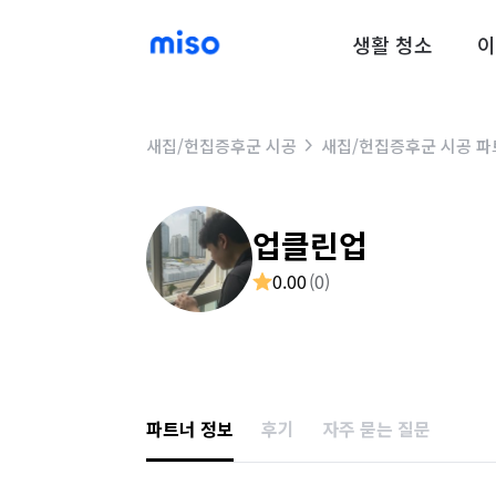
생활 청소
이
새집/헌집증후군 시공
새집/헌집증후군 시공 파
업클린업
0.00
(
0
)
파트너 정보
후기
자주 묻는 질문