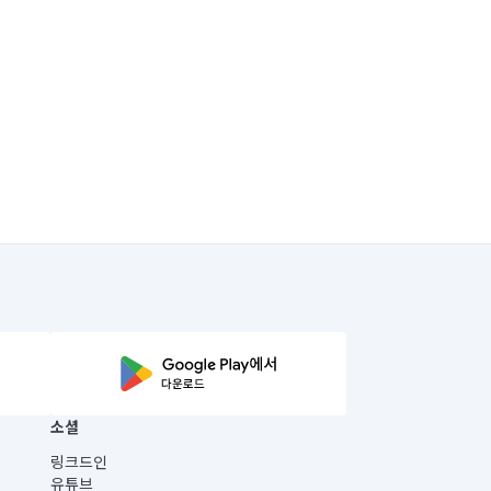
소셜
링크드인
유튜브