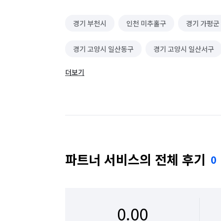
경기 부천시
인천 미추홀구
경기 가평군
경기 고양시 일산동구
경기 고양시 일산서구
더보기
경기 광주시
경기 구리시
경기 군포시
경기 동두천시
경기 성남시 분당구
경기
경기 수원시 권선구
경기 수원시 영통구
경기 시흥시
경기 안산시 단원구
경기 
파트너 서비스의 전체 후기
0
경기 안양시 동안구
경기 안양시 만안구
경기 여주시
경기 연천군
경기 오산시
0.00