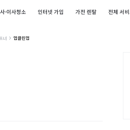
사·이사청소
인터넷 가입
가전 렌탈
전체 서비
업클린업
트너