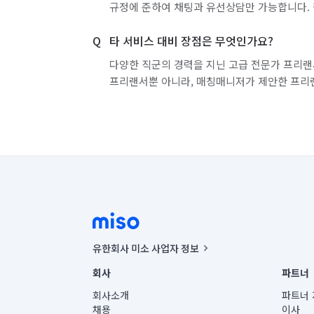
규정에 준하여 채팅과 유선상담만 가능합니다. 
경기 부천시 소사구
경기 부천시 원미구
타 서비스 대비 장점은 무엇인가요?
경기 화성시 효행구
경기 화성시 만세구
다양한 직군의 경력을 지닌 고급 전문가 프리랜
프리랜서뿐 아니라, 매칭매니저가 제안한 프리
유한회사 미소 사업자 정보
사업자등록번호 : 291-87-00271 | 인허가번호 : 2016-32201
회사
파트너
통신판매신고번호 : 2024-서울종로-1400(공정거래위원회 정
대표이사 : CHING VICTOR COLUMBIA RHEE
회사소개
파트너 
주소 | 본사: 서울특별시 종로구 율곡로 6(중학동, 트윈트리
채용
이사