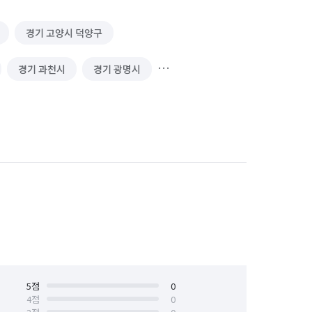
경기 고양시 덕양구
경기 과천시
경기 광명시
경기 김포시
경기 남양주시
 성남시 수정구
경기 성남시 중원구
경기 수원시 장안구
경기 수원시 팔달구
안산시 상록구
경기 안성시
경기 양주시
경기 양평군
경기 용인시 기흥구
5
점
0
4
점
0