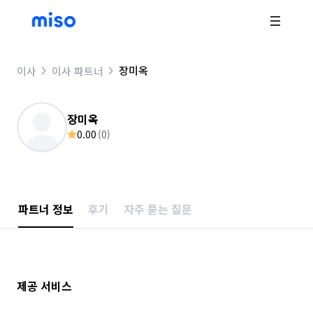
장미옥
이사
이사 파트너
장미옥
0.00
(
0
)
파트너 정보
후기
자주 묻는 질문
제공 서비스