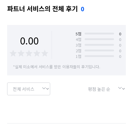
파트너 서비스의 전체 후기
0
5
점
0
0.00
4
점
0
3
점
0
2
점
0
1
점
0
*실제 미소에서 서비스를 받은 이용자들의 후기입니다.