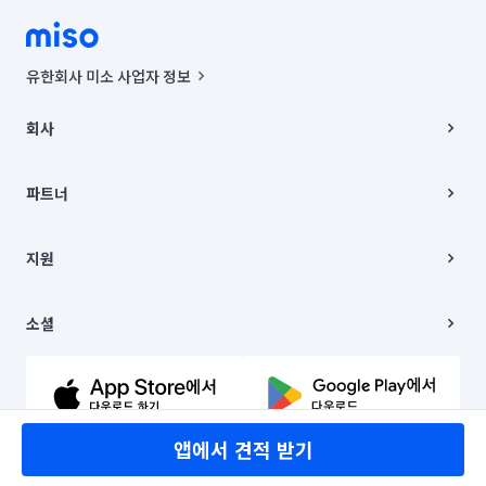
유한회사 미소 사업자 정보
사업자등록번호 : 291-87-00271 | 인허가번호 : 2016-3220163-14-5-
00019 |
회사
통신판매신고번호 : 2024-서울종로-1400(공정거래위원회 정보) |
대표이사 : CHING VICTOR COLUMBIA RHEE
회사소개
주소 | 본사: 서울특별시 종로구 율곡로 6(중학동, 트윈트리빌딩) B동 5층
채용
파트너
컨택센터 : 서울특별시 종로구 수송동 율곡로 24, 7층, 8층 미소
블로그
유한회사 미소는 통신판매중개자이며, 통신판매의 당사자가 아닙니다.
파트너 지원
상품, 상품정보, 거래에 관한 의무와 책임은 거래당사자에게 있습니다.
이사
지원
언론 보도 관련 문의:
contact@getmiso.com
이사 청소/입주 청소
대표번호: 1577-8808
고객센터
© 유한회사 미소. Miso, Inc. All Rights Reserved.
이용약관
소셜
개인정보처리방침
파트너 위치정보 이용약관
링크드인
문의하기
유튜브
앱에서 견적 받기