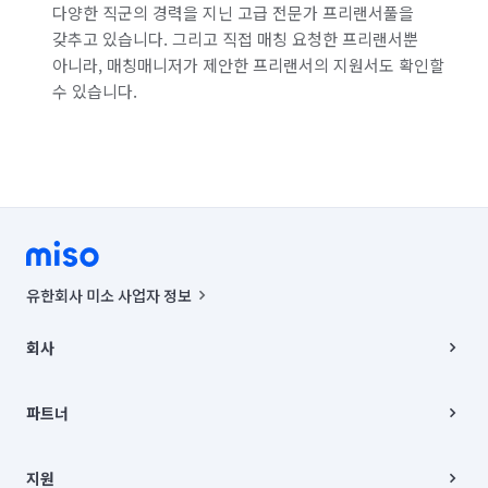
다양한 직군의 경력을 지닌 고급 전문가 프리랜서풀을
갖추고 있습니다. 그리고 직접 매칭 요청한 프리랜서뿐
아니라, 매칭매니저가 제안한 프리랜서의 지원서도 확인할
수 있습니다.
유한회사 미소 사업자 정보
사업자등록번호 : 291-87-00271 | 인허가번호 : 2016-3220163-14-5-
00019 |
회사
통신판매신고번호 : 2024-서울종로-1400(공정거래위원회 정보) |
대표이사 : CHING VICTOR COLUMBIA RHEE
회사소개
주소 | 본사: 서울특별시 종로구 율곡로 6(중학동, 트윈트리빌딩) B동 5층
채용
파트너
컨택센터 : 서울특별시 종로구 수송동 율곡로 24, 7층, 8층 미소
블로그
유한회사 미소는 통신판매중개자이며, 통신판매의 당사자가 아닙니다.
파트너 지원
상품, 상품정보, 거래에 관한 의무와 책임은 거래당사자에게 있습니다.
이사
지원