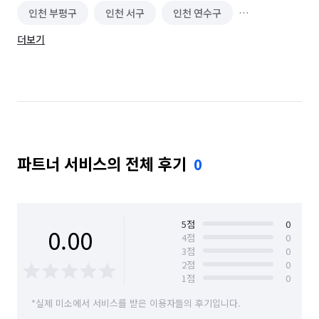
인천 부평구
인천 서구
인천 연수구
더보기
인천 옹진군
인천 중구
파트너 서비스의 전체 후기
0
5
점
0
0.00
4
점
0
3
점
0
2
점
0
1
점
0
*실제 미소에서 서비스를 받은 이용자들의 후기입니다.