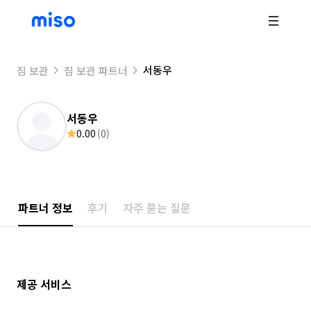
서동우
짐 보관
짐 보관 파트너
서동우
0.00
(
0
)
파트너 정보
후기
자주 묻는 질문
제공 서비스