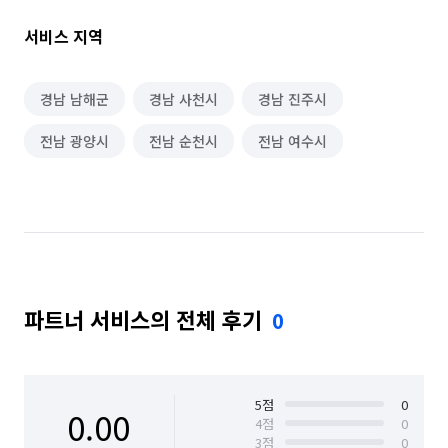
# GIASS 발수코팅 서비스

서비스 지역
# 피톤치드 항균 연무 서비스

(*은은한 향과 쾌적한 살균효과 제공)

경남 남해군
경남 사천시
경남 진주시
#.추가요청 사항은 현장에서 확인후 알려드립니다

전남 광양시
전남 순천시
전남 여수시
SD클린은 모든 작업 과정을 🔥실시간🔥으로 고객님께 전송/
보고드립니다. 그렇기 때문에 고객님께서도 조금 더 안심하실 수 
있으며 모든 작업 과정을 직접 모니터링하실 수 있습니다!🧐

#친환경 세제를 사용하여 인체에 무해하고 약품 냄새가 남지 
않으며 익일 바로 입주가 가능합니다.

                   *&필독&*

파트너 서비스의 전체 후기
0
#투입인원?: 2~3명

#소요시간?  5~9시간 예상

(평수및 오염도에 따라 시간차는 발생됩니다)

5
점
0
              &&서비스 범위&&

0.00
4
점
0
-생활공간: 몰딩먼지/조명커버 청소/ 붙박이장 청소/  콘센트 청소 

3
점
0