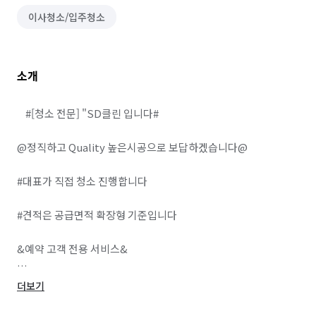
이사청소/입주청소
소개
    #[청소 전문] "SD클린 입니다#

@정직하고 Quality 높은시공으로 보답하겠습니다@

#대표가 직접 청소 진행합니다 

#견적은 공급면적 확장형 기준입니다

&예약 고객 전용 서비스&

# 고온 스팀 & 살균 소독 서비스

더보기