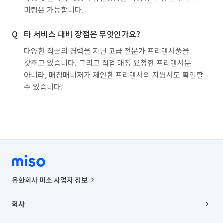
미팅은 가능합니다.
타 서비스 대비 장점은 무엇인가요?
다양한 직군의 경력을 지닌 고급 전문가 프리랜서풀을
갖추고 있습니다. 그리고 직접 매칭 요청한 프리랜서뿐
아니라, 매칭매니저가 제안한 프리랜서의 지원서도 확인할
수 있습니다.
유한회사 미소 사업자 정보
사업자등록번호 : 291-87-00271 | 인허가번호 : 2016-3220163-14-5-
00019 |
회사
통신판매신고번호 : 2024-서울종로-1400(공정거래위원회 정보) |
대표이사 : CHING VICTOR COLUMBIA RHEE