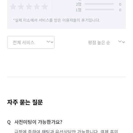
-욕실&화장실: 거울/세면대,욕조,바닥,환풍기 등 묵은때 제거

2
점
0
-주방: 후드필터&기름때 제거/수납 공간의 탈거 청소/ 살균소독/
1
점
0
오염도가 심한 경우에는 추가요금이 발생할 수 있습니다.

*실제 미소에서 서비스를 받은 이용자들의 후기입니다.
-베란다: 바닥찌든때/창틀먼지/배수구 스팀 살균소독

-작업제외(외부창/실외기실/ 보양재/가전내부)

*청소가 끝난 후 미흡한 부분이 발견될 시 즉시 수정 청소나 
2일이내  A/S 요청시 즉시 처리해 드립니다 걱정마시고 믿고 
맡겨주세요.

**당일검수 원칙이며,부득이하게 사진 검수하실경우 
사진검수확인후 나머지 잔금 입금해주시면 됩니다.

https://blog.naver.com/sdclean77 

( 더 많은 작업 영상을 확인 하실 수 있습니다)

자주 묻는 질문
       #작업중 채팅 상담은 어렵습니다#

                  ##상담/예약 전화##

사전미팅이 가능한가요?
         *SD클린  *010-5834-6624*
규정에 준하여 채팅과 유선상담만 가능합니다. 결제 후의