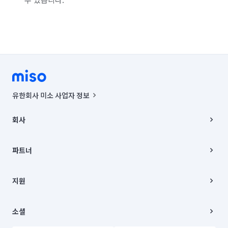
유한회사 미소 사업자 정보
사업자등록번호 : 291-87-00271 | 인허가번호 : 2016-3220163-14-5-
00019 |
회사
통신판매신고번호 : 2024-서울종로-1400(공정거래위원회 정보) |
대표이사 : CHING VICTOR COLUMBIA RHEE
회사소개
주소 | 본사: 서울특별시 종로구 율곡로 6(중학동, 트윈트리빌딩) B동 5층
채용
파트너
컨택센터 : 서울특별시 종로구 수송동 율곡로 24, 7층, 8층 미소
블로그
유한회사 미소는 통신판매중개자이며, 통신판매의 당사자가 아닙니다.
파트너 지원
상품, 상품정보, 거래에 관한 의무와 책임은 거래당사자에게 있습니다.
이사
지원
언론 보도 관련 문의:
contact@getmiso.com
이사 청소/입주 청소
대표번호: 1577-8808
고객센터
© 유한회사 미소. Miso, Inc. All Rights Reserved.
이용약관
소셜
개인정보처리방침