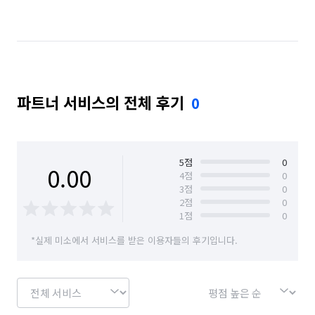
서울 마포구
서울 서대문구
서울 서초구
서울 성동구
서울 성북구
서울 송파구
서울 양천구
서울 영등포구
서울 용산구
파트너 서비스의 전체 후기
0
서울 은평구
서울 종로구
서울 중구
서울 중랑구
5
점
0
0.00
4
점
0
3
점
0
2
점
0
1
점
0
*실제 미소에서 서비스를 받은 이용자들의 후기입니다.