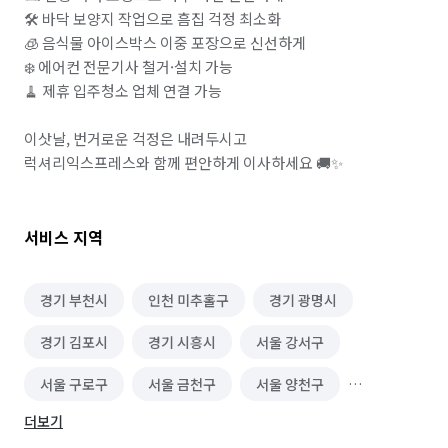
🛠️ 바닥 보양지 작업으로 흠집 걱정 최소화

🧊 음식물 아이스박스 이중 포장으로 신선하게

❄️ 에어컨 전문기사 철거·설치 가능

🧹 제휴 입주청소 업체 연결 가능

이삿날, 번거로운 걱정은 내려두시고

럭셔리익스프레스와 함께 편안하게 이사하세요 🚚✨
서비스 지역
경기 부천시
인천 미추홀구
경기 광명시
경기 김포시
경기 시흥시
서울 강서구
서울 구로구
서울 금천구
서울 양천구
더보기
서울 영등포구
인천 강화군
인천 계양구