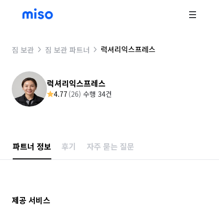
럭셔리익스프레스
짐 보관
짐 보관 파트너
럭셔리익스프레스
4.77
(
26
)
수행 34건
파트너 정보
후기
자주 묻는 질문
제공 서비스