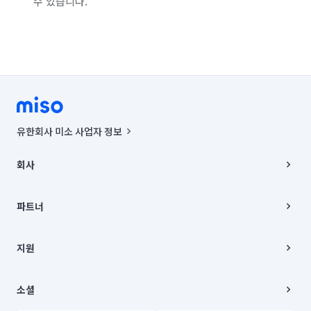
수 있습니다.
유한회사 미소 사업자 정보
사업자등록번호 : 291-87-00271 | 인허가번호 : 2016-3220163-14-5-
00019 |
회사
통신판매신고번호 : 2024-서울종로-1400(공정거래위원회 정보) |
대표이사 : CHING VICTOR COLUMBIA RHEE
회사소개
주소 | 본사: 서울특별시 종로구 율곡로 6(중학동, 트윈트리빌딩) B동 5층
채용
파트너
컨택센터 : 서울특별시 종로구 수송동 율곡로 24, 7층, 8층 미소
블로그
유한회사 미소는 통신판매중개자이며, 통신판매의 당사자가 아닙니다.
파트너 지원
상품, 상품정보, 거래에 관한 의무와 책임은 거래당사자에게 있습니다.
이사
지원
언론 보도 관련 문의:
contact@getmiso.com
이사 청소/입주 청소
대표번호: 1577-8808
고객센터
© 유한회사 미소. Miso, Inc. All Rights Reserved.
이용약관
소셜
개인정보처리방침