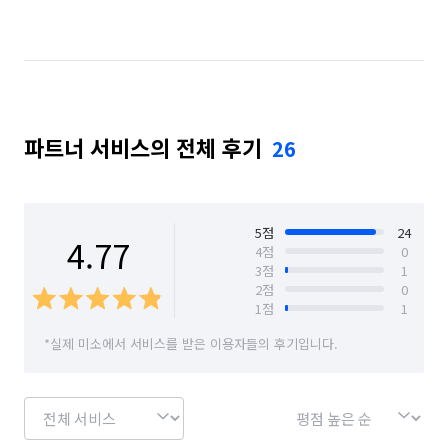
인천 남구
인천 남동구
인천 동구
인천 부평구
인천 서구
인천 연수구
인천 옹진군
인천 중구
경기 부천시 소사구
파트너 서비스의 전체 후기
26
경기 부천시 원미구
경기 부천시 오정구
5
점
24
4.77
4
점
0
3
점
1
2
점
0
1
점
1
*실제 미소에서 서비스를 받은 이용자들의 후기입니다.