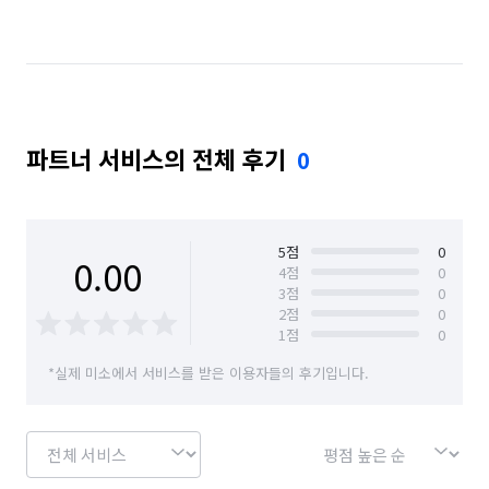
경기 안성시
경기 용인시 기흥구
경기 용인시 수지구
경기 용인시 처인구
경기 평택시
대전 대덕구
대전 동구
파트너 서비스의 전체 후기
0
대전 서구
대전 유성구
대전 중구
충남 계룡시
충남 공주시
충남 금산군
충남 논산시
충남 당진시
충남 보령시
5
점
0
0.00
4
점
0
3
점
0
충남 부여군
충남 서산시
충남 서천군
2
점
0
1
점
0
충남 아산시
충남 예산군
충남 천안시 동남구
*실제 미소에서 서비스를 받은 이용자들의 후기입니다.
충남 천안시 서북구
충남 청양군
충남 태안군
충남 홍성군
충북 괴산군
충북 단양군
충북 보은군
충북 영동군
충북 옥천군