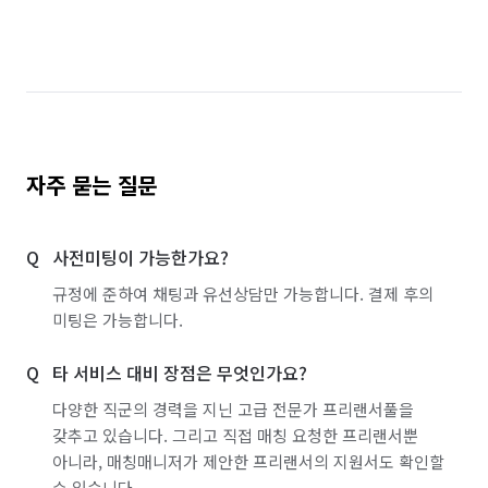
충북 음성군
충북 제천시
충북 증평군
충북 진천군
충북 청주시 상당구
충북 청주시 서원구
충북 청주시 청원구
충북 청주시 흥덕구
충북 충주시
자주 묻는 질문
사전미팅이 가능한가요?
규정에 준하여 채팅과 유선상담만 가능합니다. 결제 후의
미팅은 가능합니다.
타 서비스 대비 장점은 무엇인가요?
다양한 직군의 경력을 지닌 고급 전문가 프리랜서풀을
갖추고 있습니다. 그리고 직접 매칭 요청한 프리랜서뿐
아니라, 매칭매니저가 제안한 프리랜서의 지원서도 확인할
수 있습니다.