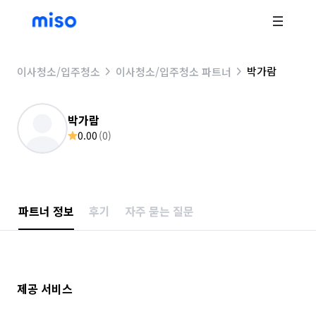
박가람
이사청소/입주청소
이사청소/입주청소 파트너
박가람
0.00
(
0
)
파트너 정보
후기
자주 묻는 질문
제공 서비스