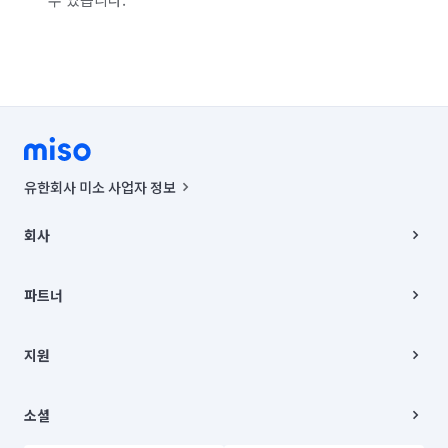
유한회사 미소 사업자 정보
사업자등록번호 : 291-87-00271 | 인허가번호 : 2016-3220163-14-5-
00019 |
회사
통신판매신고번호 : 2024-서울종로-1400(공정거래위원회 정보) |
대표이사 : CHING VICTOR COLUMBIA RHEE
회사소개
주소 | 본사: 서울특별시 종로구 율곡로 6(중학동, 트윈트리빌딩) B동 5층
채용
파트너
컨택센터 : 서울특별시 종로구 수송동 율곡로 24, 7층, 8층 미소
블로그
유한회사 미소는 통신판매중개자이며, 통신판매의 당사자가 아닙니다.
파트너 지원
상품, 상품정보, 거래에 관한 의무와 책임은 거래당사자에게 있습니다.
이사
지원
언론 보도 관련 문의:
contact@getmiso.com
이사 청소/입주 청소
대표번호: 1577-8808
고객센터
© 유한회사 미소. Miso, Inc. All Rights Reserved.
이용약관
소셜
개인정보처리방침