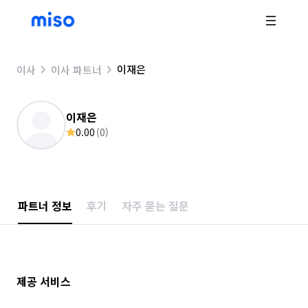
이재은
이사
이사 파트너
이재은
0.00
(
0
)
파트너 정보
후기
자주 묻는 질문
제공 서비스