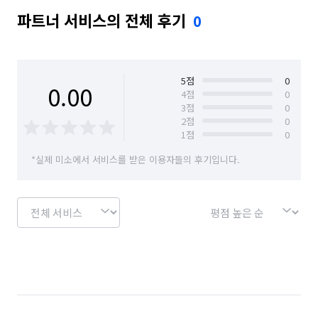
파트너 서비스의 전체 후기
0
5
점
0
0.00
4
점
0
3
점
0
2
점
0
1
점
0
*실제 미소에서 서비스를 받은 이용자들의 후기입니다.