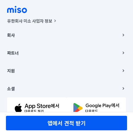
유한회사 미소 사업자 정보
사업자등록번호 : 291-87-00271 | 인허가번호 : 2016-3220163-14-5-
00019 |
회사
통신판매신고번호 : 2024-서울종로-1400(공정거래위원회 정보) |
대표이사 : CHING VICTOR COLUMBIA RHEE
회사소개
주소 | 본사: 서울특별시 종로구 율곡로 6(중학동, 트윈트리빌딩) B동 5층
채용
파트너
컨택센터 : 서울특별시 종로구 수송동 율곡로 24, 7층, 8층 미소
블로그
유한회사 미소는 통신판매중개자이며, 통신판매의 당사자가 아닙니다.
파트너 지원
상품, 상품정보, 거래에 관한 의무와 책임은 거래당사자에게 있습니다.
이사
지원
언론 보도 관련 문의:
contact@getmiso.com
이사 청소/입주 청소
대표번호: 1577-8808
고객센터
© 유한회사 미소. Miso, Inc. All Rights Reserved.
이용약관
소셜
개인정보처리방침
파트너 위치정보 이용약관
링크드인
문의하기
유튜브
앱에서 견적 받기