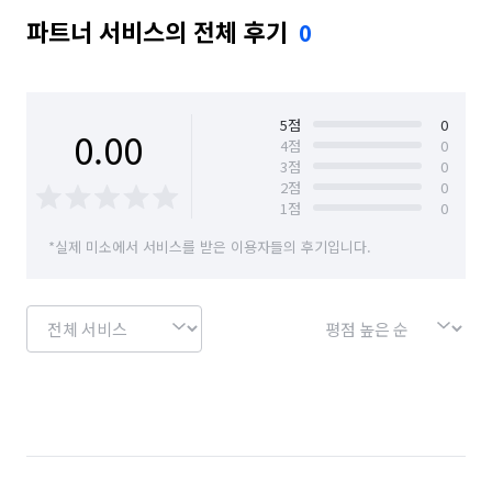
파트너 서비스의 전체 후기
0
5
점
0
0.00
4
점
0
3
점
0
2
점
0
1
점
0
*실제 미소에서 서비스를 받은 이용자들의 후기입니다.