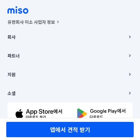
유한회사 미소 사업자 정보
사업자등록번호 : 291-87-00271 | 인허가번호 : 2016-3220163-14-5-
00019 |
회사
통신판매신고번호 : 2024-서울종로-1400(공정거래위원회 정보) |
대표이사 : CHING VICTOR COLUMBIA RHEE
회사소개
주소 | 본사: 서울특별시 종로구 율곡로 6(중학동, 트윈트리빌딩) B동 5층
채용
파트너
컨택센터 : 서울특별시 종로구 수송동 율곡로 24, 7층, 8층 미소
블로그
유한회사 미소는 통신판매중개자이며, 통신판매의 당사자가 아닙니다.
파트너 지원
상품, 상품정보, 거래에 관한 의무와 책임은 거래당사자에게 있습니다.
이사
지원
언론 보도 관련 문의:
contact@getmiso.com
이사 청소/입주 청소
대표번호: 1577-8808
고객센터
© 유한회사 미소. Miso, Inc. All Rights Reserved.
이용약관
소셜
개인정보처리방침
파트너 위치정보 이용약관
링크드인
문의하기
유튜브
앱에서 견적 받기