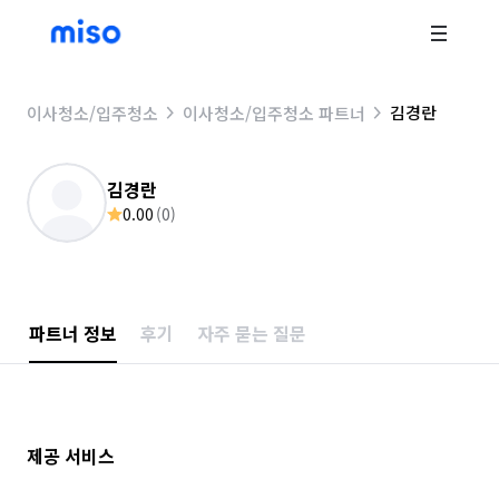
김경란
이사청소/입주청소
이사청소/입주청소 파트너
김경란
0.00
(
0
)
파트너 정보
후기
자주 묻는 질문
제공 서비스