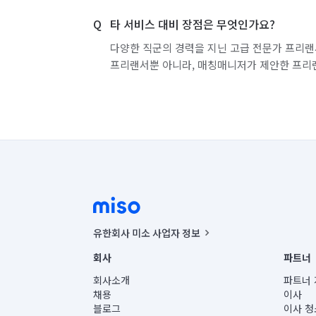
타 서비스 대비 장점은 무엇인가요?
다양한 직군의 경력을 지닌 고급 전문가 프리랜
프리랜서뿐 아니라, 매칭매니저가 제안한 프리
유한회사 미소 사업자 정보
사업자등록번호 : 291-87-00271 | 인허가번호 : 2016-32201
회사
파트너
통신판매신고번호 : 2024-서울종로-1400(공정거래위원회 정
대표이사 : CHING VICTOR COLUMBIA RHEE
회사소개
파트너 
주소 | 본사: 서울특별시 종로구 율곡로 6(중학동, 트윈트리
채용
이사
컨택센터 : 서울특별시 종로구 수송동 율곡로 24, 7층, 8층
블로그
이사 청