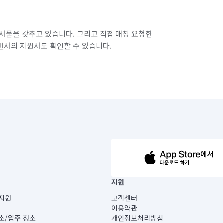
서풀을 갖추고 있습니다. 그리고 직접 매칭 요청한
랜서의 지원서도 확인할 수 있습니다.
63-14-5-00019 |
지원
보) |
지원
고객센터
빌딩) B동 5층
이용약관
 미소
소/입주 청소
개인정보처리방침