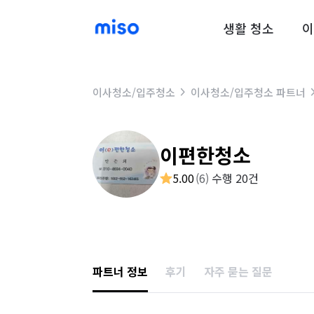
생활 청소
이
이사청소/입주청소
이사청소/입주청소 파트너
이편한청소
5.00
(
6
)
수행 20건
파트너 정보
후기
자주 묻는 질문