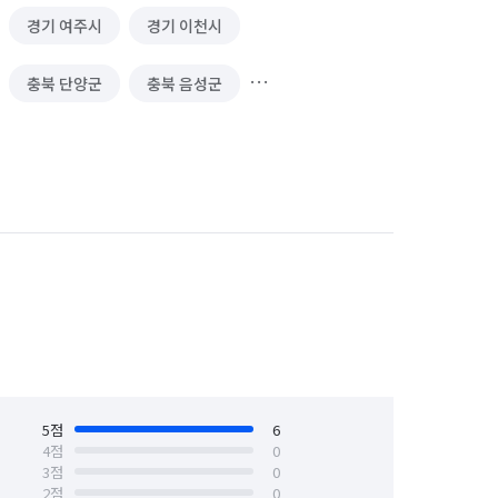
경기 여주시
경기 이천시
충북 단양군
충북 음성군
5
점
6
4
점
0
3
점
0
2
점
0