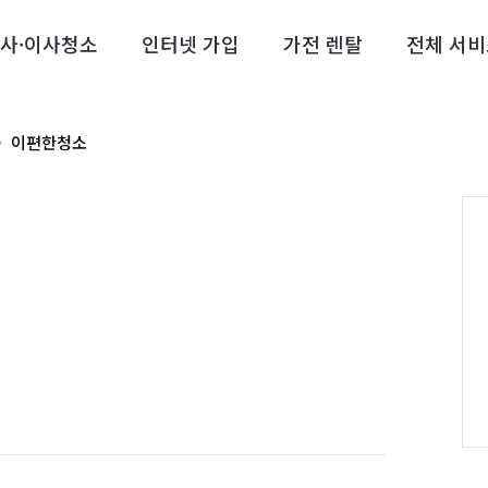
사·이사청소
인터넷 가입
가전 렌탈
전체 서비
이편한청소