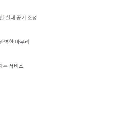
 실내 공기 조성

완벽한 마무리

는 서비스
