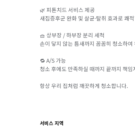
🌿 피톤치드 서비스 제공

새집증후군 완화 및 살균·탈취 효과로 쾌적한
🧺 상부장 / 하부장 분리 세척

손이 닿지 않는 틈새까지 꼼꼼히 청소하여 
🔁 A/S 가능

청소 후에도 만족하실 때까지 끝까지 책임지
항상 우리 집처럼 깨끗하게 청소합니다.

서비스 지역