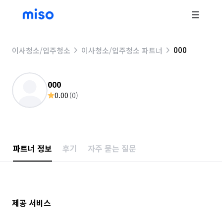
000
이사청소/입주청소
이사청소/입주청소 파트너
000
0.00
(
0
)
파트너 정보
후기
자주 묻는 질문
제공 서비스