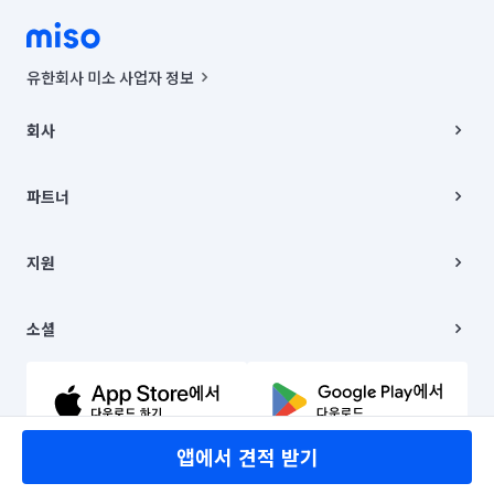
유한회사 미소 사업자 정보
사업자등록번호 : 291-87-00271 | 인허가번호 : 2016-3220163-14-5-
00019 |
회사
통신판매신고번호 : 2024-서울종로-1400(공정거래위원회 정보) |
대표이사 : CHING VICTOR COLUMBIA RHEE
회사소개
주소 | 본사: 서울특별시 종로구 율곡로 6(중학동, 트윈트리빌딩) B동 5층
채용
파트너
컨택센터 : 서울특별시 종로구 수송동 율곡로 24, 7층, 8층 미소
블로그
유한회사 미소는 통신판매중개자이며, 통신판매의 당사자가 아닙니다.
파트너 지원
상품, 상품정보, 거래에 관한 의무와 책임은 거래당사자에게 있습니다.
이사
지원
언론 보도 관련 문의:
contact@getmiso.com
이사 청소/입주 청소
대표번호: 1577-8808
고객센터
© 유한회사 미소. Miso, Inc. All Rights Reserved.
이용약관
소셜
개인정보처리방침
파트너 위치정보 이용약관
링크드인
문의하기
유튜브
앱에서 견적 받기