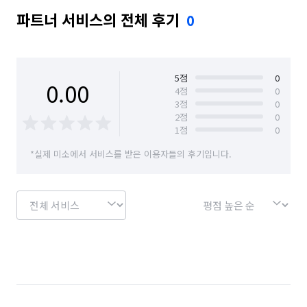
파트너 서비스의 전체 후기
0
5
점
0
0.00
4
점
0
3
점
0
2
점
0
1
점
0
*실제 미소에서 서비스를 받은 이용자들의 후기입니다.