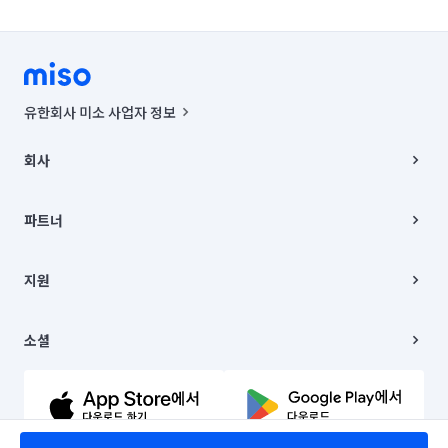
유한회사 미소 사업자 정보
사업자등록번호 : 291-87-00271 | 인허가번호 : 2016-3220163-14-5-
00019 |
회사
통신판매신고번호 : 2024-서울종로-1400(공정거래위원회 정보) |
대표이사 : CHING VICTOR COLUMBIA RHEE
회사소개
주소 | 본사: 서울특별시 종로구 율곡로 6(중학동, 트윈트리빌딩) B동 5층
채용
파트너
컨택센터 : 서울특별시 종로구 수송동 율곡로 24, 7층, 8층 미소
블로그
유한회사 미소는 통신판매중개자이며, 통신판매의 당사자가 아닙니다.
파트너 지원
상품, 상품정보, 거래에 관한 의무와 책임은 거래당사자에게 있습니다.
이사
지원
언론 보도 관련 문의:
contact@getmiso.com
이사 청소/입주 청소
대표번호: 1577-8808
고객센터
© 유한회사 미소. Miso, Inc. All Rights Reserved.
이용약관
소셜
개인정보처리방침
파트너 위치정보 이용약관
링크드인
문의하기
유튜브