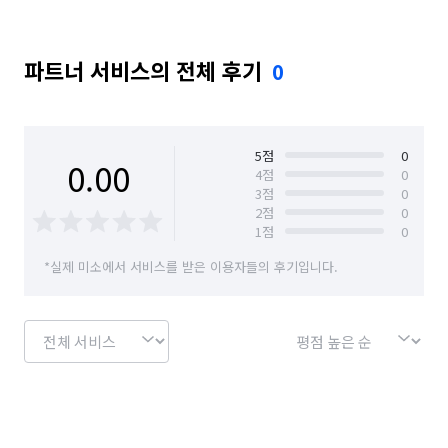
파트너 서비스의 전체 후기
0
5
점
0
0.00
4
점
0
3
점
0
2
점
0
1
점
0
*실제 미소에서 서비스를 받은 이용자들의 후기입니다.