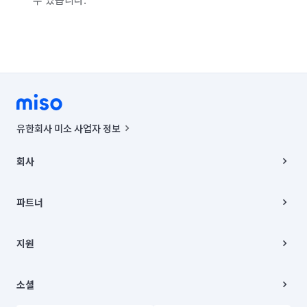
유한회사 미소 사업자 정보
사업자등록번호 : 291-87-00271 | 인허가번호 : 2016-3220163-14-5-
00019 |
회사
통신판매신고번호 : 2024-서울종로-1400(공정거래위원회 정보) |
대표이사 : CHING VICTOR COLUMBIA RHEE
회사소개
주소 | 본사: 서울특별시 종로구 율곡로 6(중학동, 트윈트리빌딩) B동 5층
채용
파트너
컨택센터 : 서울특별시 종로구 수송동 율곡로 24, 7층, 8층 미소
블로그
유한회사 미소는 통신판매중개자이며, 통신판매의 당사자가 아닙니다.
파트너 지원
상품, 상품정보, 거래에 관한 의무와 책임은 거래당사자에게 있습니다.
이사
지원
언론 보도 관련 문의:
contact@getmiso.com
이사 청소/입주 청소
대표번호: 1577-8808
고객센터
© 유한회사 미소. Miso, Inc. All Rights Reserved.
이용약관
소셜
개인정보처리방침