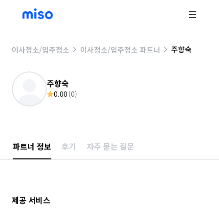
주향숙
이사청소/입주청소
이사청소/입주청소 파트너
주향숙
0.00
(
0
)
파트너 정보
후기
자주 묻는 질문
제공 서비스