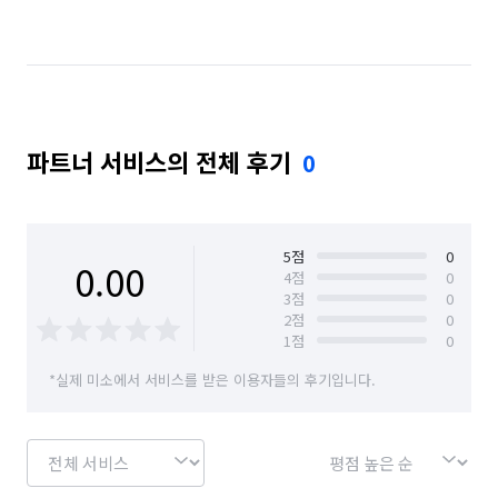
파트너 서비스의 전체 후기
0
5
점
0
0.00
4
점
0
3
점
0
2
점
0
1
점
0
*실제 미소에서 서비스를 받은 이용자들의 후기입니다.