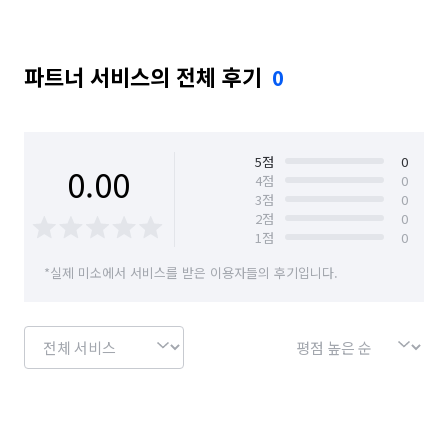
파트너 서비스의 전체 후기
0
5
점
0
0.00
4
점
0
3
점
0
2
점
0
1
점
0
*실제 미소에서 서비스를 받은 이용자들의 후기입니다.