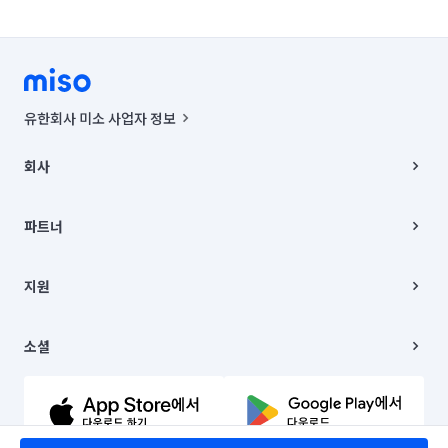
유한회사 미소 사업자 정보
사업자등록번호 : 291-87-00271 | 인허가번호 : 2016-3220163-14-5-
00019 |
회사
통신판매신고번호 : 2024-서울종로-1400(공정거래위원회 정보) |
대표이사 : CHING VICTOR COLUMBIA RHEE
회사소개
주소 | 본사: 서울특별시 종로구 율곡로 6(중학동, 트윈트리빌딩) B동 5층
채용
파트너
컨택센터 : 서울특별시 종로구 수송동 율곡로 24, 7층, 8층 미소
블로그
유한회사 미소는 통신판매중개자이며, 통신판매의 당사자가 아닙니다.
파트너 지원
상품, 상품정보, 거래에 관한 의무와 책임은 거래당사자에게 있습니다.
이사
지원
언론 보도 관련 문의:
contact@getmiso.com
이사 청소/입주 청소
대표번호: 1577-8808
고객센터
© 유한회사 미소. Miso, Inc. All Rights Reserved.
이용약관
소셜
개인정보처리방침
파트너 위치정보 이용약관
링크드인
문의하기
유튜브