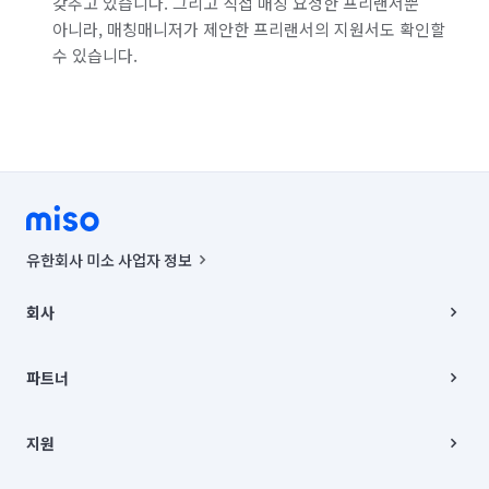
갖추고 있습니다. 그리고 직접 매칭 요청한 프리랜서뿐
아니라, 매칭매니저가 제안한 프리랜서의 지원서도 확인할
수 있습니다.
유한회사 미소 사업자 정보
사업자등록번호 : 291-87-00271 | 인허가번호 : 2016-3220163-14-5-
00019 |
회사
통신판매신고번호 : 2024-서울종로-1400(공정거래위원회 정보) |
대표이사 : CHING VICTOR COLUMBIA RHEE
회사소개
주소 | 본사: 서울특별시 종로구 율곡로 6(중학동, 트윈트리빌딩) B동 5층
채용
파트너
컨택센터 : 서울특별시 종로구 수송동 율곡로 24, 7층, 8층 미소
블로그
유한회사 미소는 통신판매중개자이며, 통신판매의 당사자가 아닙니다.
파트너 지원
상품, 상품정보, 거래에 관한 의무와 책임은 거래당사자에게 있습니다.
이사
지원
언론 보도 관련 문의:
contact@getmiso.com
이사 청소/입주 청소
대표번호: 1577-8808
고객센터