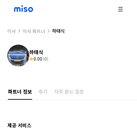
하태식
이사
이사 파트너
하태식
0.00
(
0
)
파트너 정보
후기
자주 묻는 질문
제공 서비스