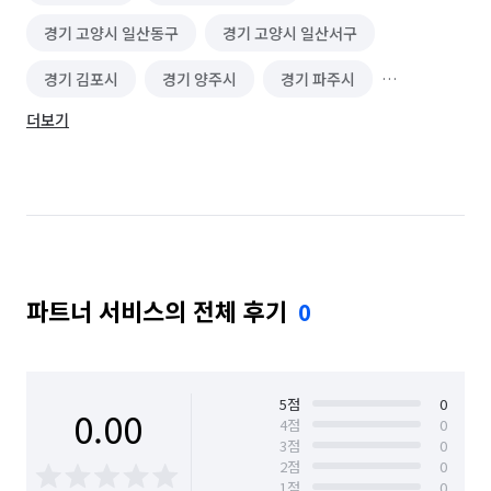
경기 고양시 일산동구
경기 고양시 일산서구
경기 김포시
경기 양주시
경기 파주시
더보기
서울 강서구
서울 구로구
서울 금천구
서울 마포구
서울 서대문구
서울 양천구
서울 용산구
서울 은평구
서울 종로구
서울 중구
경기 부천시 소사구
경기 부천시 원미구
파트너 서비스의 전체 후기
0
경기 부천시 오정구
5
점
0
0.00
4
점
0
3
점
0
2
점
0
1
점
0