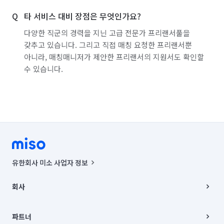
타 서비스 대비 장점은 무엇인가요?
다양한 직군의 경력을 지닌 고급 전문가 프리랜서풀을
갖추고 있습니다. 그리고 직접 매칭 요청한 프리랜서뿐
아니라, 매칭매니저가 제안한 프리랜서의 지원서도 확인할
수 있습니다.
유한회사 미소 사업자 정보
사업자등록번호 : 291-87-00271 | 인허가번호 : 2016-3220163-14-5-
00019 |
회사
통신판매신고번호 : 2024-서울종로-1400(공정거래위원회 정보) |
대표이사 : CHING VICTOR COLUMBIA RHEE
회사소개
주소 | 본사: 서울특별시 종로구 율곡로 6(중학동, 트윈트리빌딩) B동 5층
채용
파트너
컨택센터 : 서울특별시 종로구 수송동 율곡로 24, 7층, 8층 미소