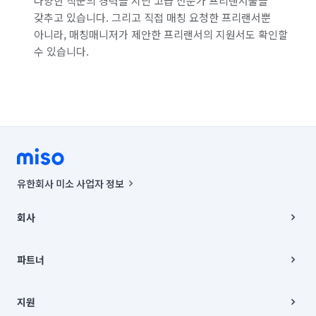
다양한 직군의 경력을 지닌 고급 전문가 프리랜서풀을
갖추고 있습니다. 그리고 직접 매칭 요청한 프리랜서뿐
아니라, 매칭매니저가 제안한 프리랜서의 지원서도 확인할
수 있습니다.
유한회사 미소 사업자 정보
사업자등록번호 : 291-87-00271 | 인허가번호 : 2016-3220163-14-5-
00019 |
회사
통신판매신고번호 : 2024-서울종로-1400(공정거래위원회 정보) |
대표이사 : CHING VICTOR COLUMBIA RHEE
회사소개
주소 | 본사: 서울특별시 종로구 율곡로 6(중학동, 트윈트리빌딩) B동 5층
채용
파트너
컨택센터 : 서울특별시 종로구 수송동 율곡로 24, 7층, 8층 미소
블로그
유한회사 미소는 통신판매중개자이며, 통신판매의 당사자가 아닙니다.
파트너 지원
상품, 상품정보, 거래에 관한 의무와 책임은 거래당사자에게 있습니다.
이사
지원
언론 보도 관련 문의:
contact@getmiso.com