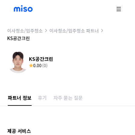
이사청소/입주청소
이사청소/입주청소 파트너
KS공간크린
KS공간크린
0.00
(
0
)
파트너 정보
후기
자주 묻는 질문
제공 서비스