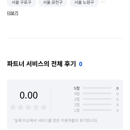
서울 구로구
서울 금천구
서울 노원구
더보기
서울 도봉구
서울 동대문구
서울 동작구
서울 마포구
서울 서대문구
서울 서초구
서울 성동구
서울 성북구
서울 송파구
서울 양천구
서울 영등포구
서울 용산구
파트너 서비스의 전체 후기
0
서울 은평구
서울 종로구
서울 중구
서울 중랑구
5
점
0
0.00
4
점
0
3
점
0
2
점
0
1
점
0
*실제 미소에서 서비스를 받은 이용자들의 후기입니다.