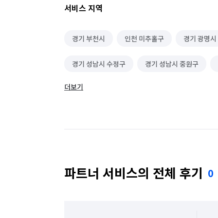
서비스 지역
경기 부천시
인천 미추홀구
경기 광명시
경기 성남시 수정구
경기 성남시 중원구
더보기
경기 수원시 장안구
경기 수원시 팔달구
경기 안산시 상록구
경기 안성시
경기 
경기 양주시
경기 오산시
경기 용인시 
경기 용인시 처인구
경기 화성시
인천 
파트너 서비스의 전체 후기
0
인천 남동구
인천 동구
인천 부평구
인천 중구
경기 부천시 소사구
경기 부천