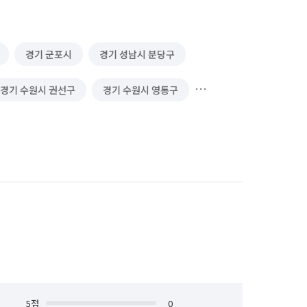
경기 군포시
경기 성남시 분당구
경기 수원시 권선구
경기 수원시 영통구
경기 시흥시
경기 안산시 단원구
안양시 동안구
경기 안양시 만안구
기흥구
경기 용인시 수지구
강화군
인천 계양구
인천 남구
인천 서구
인천 연수구
인천 옹진군
시 원미구
5
점
경기 부천시 오정구
0