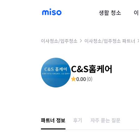
생활 청소
이
이사청소/입주청소
이사청소/입주청소 파트너
C&S홈케어
0.00
(
0
)
파트너 정보
후기
자주 묻는 질문