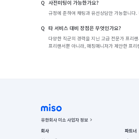
사전미팅이 가능한가요?
규정에 준하여 채팅과 유선상담만 가능합니다. 
타 서비스 대비 장점은 무엇인가요?
다양한 직군의 경력을 지닌 고급 전문가 프리랜
프리랜서뿐 아니라, 매칭매니저가 제안한 프리
유한회사 미소 사업자 정보
사업자등록번호 : 291-87-00271 | 인허가번호 : 2016-32201
회사
파트너
통신판매신고번호 : 2024-서울종로-1400(공정거래위원회 정