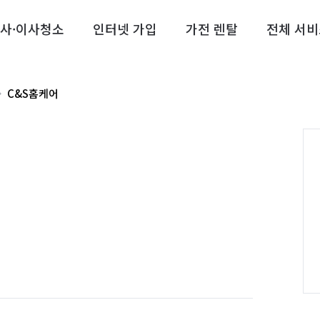
사·이사청소
인터넷 가입
가전 렌탈
전체 서비
C&S홈케어