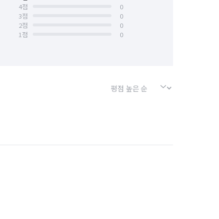
4
점
0
3
점
0
경기 화성시 만세구
경기 화성시 병점구
2
점
0
1
점
0