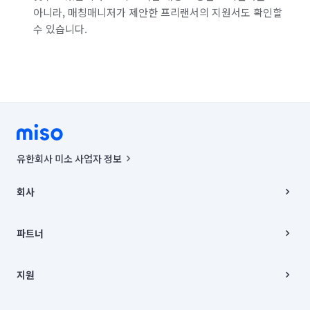
아니라, 매칭매니저가 제안한 프리랜서의 지원서도 확인할
수 있습니다.
유한회사 미소 사업자 정보
사업자등록번호 : 291-87-00271 | 인허가번호 : 2016-3220163-14-5-
00019 |
회사
통신판매신고번호 : 2024-서울종로-1400(공정거래위원회 정보) |
대표이사 : CHING VICTOR COLUMBIA RHEE
회사소개
주소 | 본사: 서울특별시 종로구 율곡로 6(중학동, 트윈트리빌딩) B동 5층
채용
파트너
컨택센터 : 서울특별시 종로구 수송동 율곡로 24, 7층, 8층 미소
블로그
유한회사 미소는 통신판매중개자이며, 통신판매의 당사자가 아닙니다.
파트너 지원
상품, 상품정보, 거래에 관한 의무와 책임은 거래당사자에게 있습니다.
이사
지원
언론 보도 관련 문의:
contact@getmiso.com
이사 청소/입주 청소
대표번호: 1577-8808
고객센터
© 유한회사 미소. Miso, Inc. All Rights Reserved.