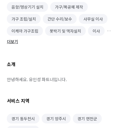
음향/영상기기 설치
가구/목공예 제작
가구 조립/설치
간단 수리/보수
사무실 이사
이케아 가구조립
못박기 및 액자설치
이사
더보기
열쇠/도어락 설치 수리
소형이사
소개
안녕하세요. 유인성 파트너입니다.
서비스 지역
경기 동두천시
경기 양주시
경기 연천군