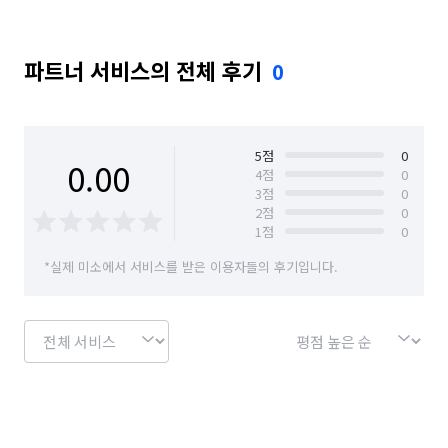
파트너 서비스의 전체 후기
0
5
점
0
0.00
4
점
0
3
점
0
2
점
0
1
점
0
*실제 미소에서 서비스를 받은 이용자들의 후기입니다.