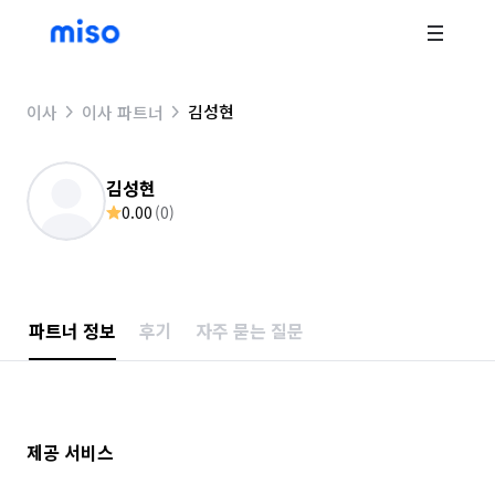
김성현
이사
이사 파트너
김성현
0.00
(
0
)
파트너 정보
후기
자주 묻는 질문
제공 서비스