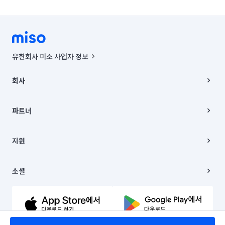
유한회사 미소 사업자 정보
사업자등록번호 : 291-87-00271 | 인허가번호 : 2016-3220163-14-5-
00019 |
회사
통신판매신고번호 : 2024-서울종로-1400(공정거래위원회 정보) |
대표이사 : CHING VICTOR COLUMBIA RHEE
회사소개
주소 | 본사: 서울특별시 종로구 율곡로 6(중학동, 트윈트리빌딩) B동 5층
채용
파트너
컨택센터 : 서울특별시 종로구 수송동 율곡로 24, 7층, 8층 미소
블로그
유한회사 미소는 통신판매중개자이며, 통신판매의 당사자가 아닙니다.
파트너 지원
상품, 상품정보, 거래에 관한 의무와 책임은 거래당사자에게 있습니다.
이사
지원
언론 보도 관련 문의:
contact@getmiso.com
이사 청소/입주 청소
대표번호: 1577-8808
고객센터
© 유한회사 미소. Miso, Inc. All Rights Reserved.
이용약관
소셜
개인정보처리방침
파트너 위치정보 이용약관
링크드인
문의하기
유튜브