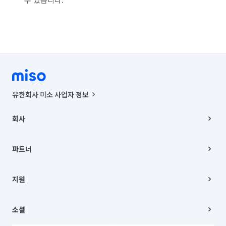
유한회사 미소 사업자 정보
사업자등록번호 : 291-87-00271 | 인허가번호 : 2016-3220163-14-5-
00019 |
회사
통신판매신고번호 : 2024-서울종로-1400(공정거래위원회 정보) |
대표이사 : CHING VICTOR COLUMBIA RHEE
회사소개
주소 | 본사: 서울특별시 종로구 율곡로 6(중학동, 트윈트리빌딩) B동 5층
채용
파트너
컨택센터 : 서울특별시 종로구 수송동 율곡로 24, 7층, 8층 미소
블로그
유한회사 미소는 통신판매중개자이며, 통신판매의 당사자가 아닙니다.
파트너 지원
상품, 상품정보, 거래에 관한 의무와 책임은 거래당사자에게 있습니다.
이사
지원
언론 보도 관련 문의:
contact@getmiso.com
이사 청소/입주 청소
대표번호: 1577-8808
고객센터
© 유한회사 미소. Miso, Inc. All Rights Reserved.
이용약관
소셜
개인정보처리방침