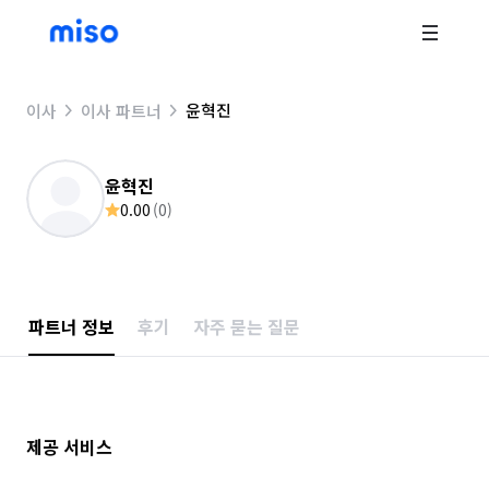
윤혁진
이사
이사 파트너
윤혁진
0.00
(
0
)
파트너 정보
후기
자주 묻는 질문
제공 서비스