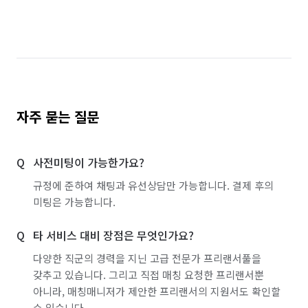
경기 이천시
경기 파주시
경기 평택시
경기 포천시
경기 하남시
경기 화성시
서울 강남구
서울 강동구
서울 강북구
서울 강서구
서울 관악구
서울 광진구
자주 묻는 질문
서울 구로구
서울 금천구
서울 노원구
사전미팅이 가능한가요?
서울 도봉구
서울 동대문구
서울 동작구
규정에 준하여 채팅과 유선상담만 가능합니다. 결제 후의
서울 마포구
서울 서대문구
서울 서초구
미팅은 가능합니다.
서울 성동구
서울 성북구
서울 송파구
타 서비스 대비 장점은 무엇인가요?
서울 양천구
서울 영등포구
서울 용산구
다양한 직군의 경력을 지닌 고급 전문가 프리랜서풀을
갖추고 있습니다. 그리고 직접 매칭 요청한 프리랜서뿐
서울 은평구
서울 종로구
서울 중구
아니라, 매칭매니저가 제안한 프리랜서의 지원서도 확인할
수 있습니다.