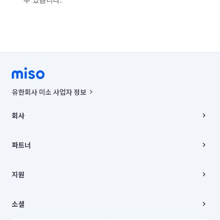
서울 중랑구
인천 강화군
인천 계양구
인천 남구
인천 남동구
인천 동구
인천 부평구
인천 서구
인천 연수구
인천 옹진군
인천 중구
경기 부천시 소사구
경기 부천시 원미구
경기 부천시 오정구
유한회사 미소 사업자 정보
경기 화성시 동탄구
경기 화성시 효행구
사업자등록번호 : 291-87-00271 | 인허가번호 : 2016-3220163-14-5-
00019 |
회사
통신판매신고번호 : 2024-서울종로-1400(공정거래위원회 정보) |
경기 화성시 만세구
경기 화성시 병점구
대표이사 : CHING VICTOR COLUMBIA RHEE
회사소개
주소 | 본사: 서울특별시 종로구 율곡로 6(중학동, 트윈트리빌딩) B동 5층
채용
파트너
컨택센터 : 서울특별시 종로구 수송동 율곡로 24, 7층, 8층 미소
블로그
유한회사 미소는 통신판매중개자이며, 통신판매의 당사자가 아닙니다.
파트너 지원
상품, 상품정보, 거래에 관한 의무와 책임은 거래당사자에게 있습니다.
이사
지원
언론 보도 관련 문의:
contact@getmiso.com
이사 청소/입주 청소
대표번호: 1577-8808
고객센터
© 유한회사 미소. Miso, Inc. All Rights Reserved.
이용약관
소셜
개인정보처리방침