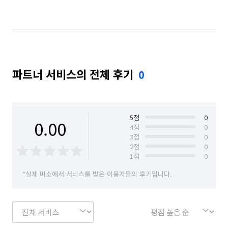
경기 김포시
경기 남양주시
경기 동두천시
경기 성남시 분당구
경기 성남시 수정구
경기 성남시 중원구
경기 수원시 권선구
파트너 서비스의 전체 후기
0
경기 수원시 영통구
경기 수원시 장안구
경기 수원시 팔달구
경기 시흥시
경기 안산시 단원구
경기 안산시 상록구
5
점
0
0.00
4
점
0
3
점
0
경기 안성시
경기 안양시 동안구
2
점
0
1
점
0
경기 안양시 만안구
경기 양주시
경기 양평군
*실제 미소에서 서비스를 받은 이용자들의 후기입니다.
경기 여주시
경기 연천군
경기 오산시
경기 용인시 기흥구
경기 용인시 수지구
경기 용인시 처인구
경기 의왕시
경기 의정부시