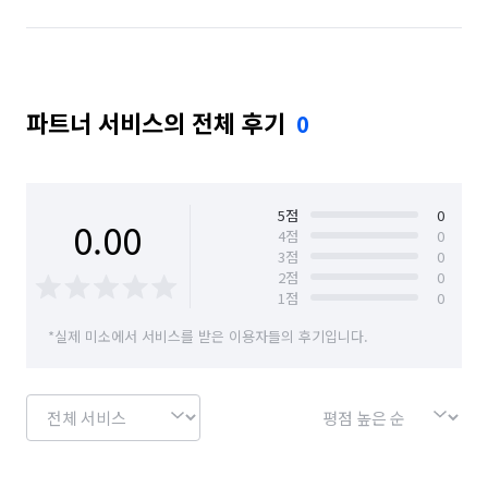
파트너 서비스의 전체 후기
0
5
점
0
0.00
4
점
0
3
점
0
2
점
0
1
점
0
*실제 미소에서 서비스를 받은 이용자들의 후기입니다.