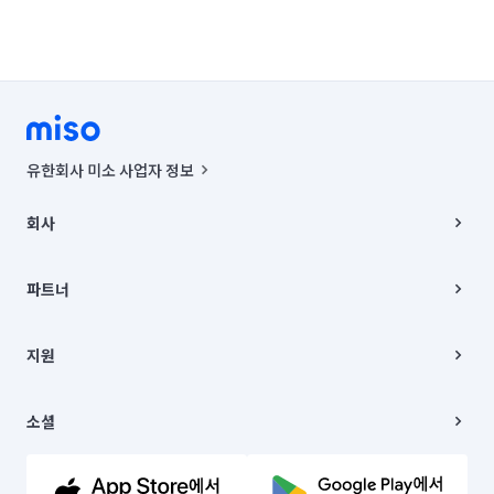
유한회사 미소 사업자 정보
사업자등록번호 : 291-87-00271 | 인허가번호 : 2016-3220163-14-5-
00019 |
회사
통신판매신고번호 : 2024-서울종로-1400(공정거래위원회 정보) |
대표이사 : CHING VICTOR COLUMBIA RHEE
회사소개
주소 | 본사: 서울특별시 종로구 율곡로 6(중학동, 트윈트리빌딩) B동 5층
채용
파트너
컨택센터 : 서울특별시 종로구 수송동 율곡로 24, 7층, 8층 미소
블로그
유한회사 미소는 통신판매중개자이며, 통신판매의 당사자가 아닙니다.
파트너 지원
상품, 상품정보, 거래에 관한 의무와 책임은 거래당사자에게 있습니다.
이사
지원
언론 보도 관련 문의:
contact@getmiso.com
이사 청소/입주 청소
대표번호: 1577-8808
고객센터
© 유한회사 미소. Miso, Inc. All Rights Reserved.
이용약관
소셜
개인정보처리방침
파트너 위치정보 이용약관
링크드인
문의하기
유튜브