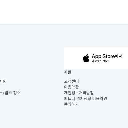
63-14-5-00019 |
지원
보) |
지원
고객센터
빌딩) B동 5층
이용약관
 미소
소/입주 청소
개인정보처리방침
 아닙니다.
파트너 위치정보 이용약관
게 있습니다.
문의하기