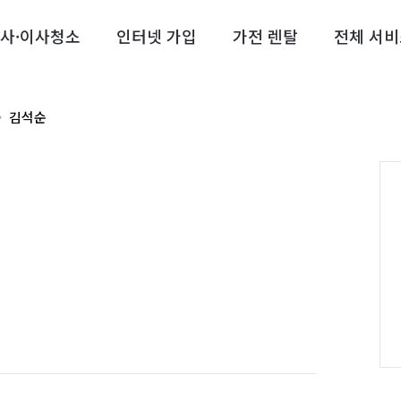
사·이사청소
인터넷 가입
가전 렌탈
전체 서비
김석순