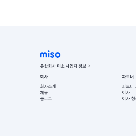
유한회사 미소 사업자 정보
사업자등록번호 : 291-87-00271 | 인허가번호 : 2016-32201
회사
파트너
통신판매신고번호 : 2024-서울종로-1400(공정거래위원회 정
대표이사 : CHING VICTOR COLUMBIA RHEE
회사소개
파트너 
주소 | 본사: 서울특별시 종로구 율곡로 6(중학동, 트윈트리
채용
이사
컨택센터 : 서울특별시 종로구 수송동 율곡로 24, 7층, 8층
블로그
이사 청
유한회사 미소는 통신판매중개자이며, 통신판매의 당사자가
상품, 상품정보, 거래에 관한 의무와 책임은 거래당사자에
언론 보도 관련 문의:
contact@getmiso.com
대표번호: 1577-8808
© 유한회사 미소. Miso, Inc. All Rights Reserved.