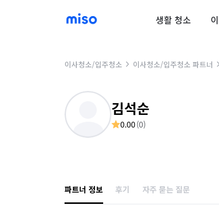
생활 청소
이
이사청소/입주청소
이사청소/입주청소 파트너
김석순
0.00
(
0
)
파트너 정보
후기
자주 묻는 질문