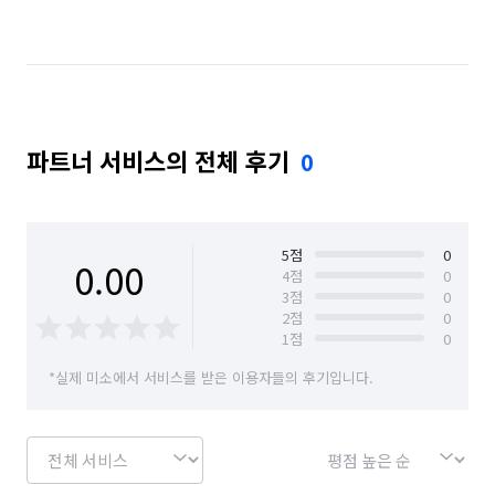
파트너 서비스의 전체 후기
0
5
점
0
0.00
4
점
0
3
점
0
2
점
0
1
점
0
*실제 미소에서 서비스를 받은 이용자들의 후기입니다.