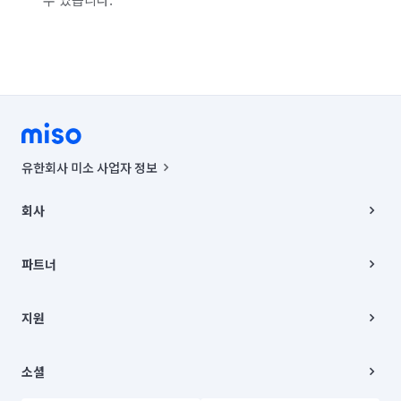
유한회사 미소 사업자 정보
사업자등록번호 : 291-87-00271 | 인허가번호 : 2016-3220163-14-5-
00019 |
회사
통신판매신고번호 : 2024-서울종로-1400(공정거래위원회 정보) |
대표이사 : CHING VICTOR COLUMBIA RHEE
회사소개
주소 | 본사: 서울특별시 종로구 율곡로 6(중학동, 트윈트리빌딩) B동 5층
채용
파트너
컨택센터 : 서울특별시 종로구 수송동 율곡로 24, 7층, 8층 미소
블로그
유한회사 미소는 통신판매중개자이며, 통신판매의 당사자가 아닙니다.
파트너 지원
상품, 상품정보, 거래에 관한 의무와 책임은 거래당사자에게 있습니다.
이사
지원
언론 보도 관련 문의:
contact@getmiso.com
이사 청소/입주 청소
대표번호: 1577-8808
고객센터
© 유한회사 미소. Miso, Inc. All Rights Reserved.
이용약관
소셜
개인정보처리방침