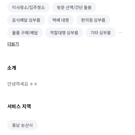
이사청소/입주청소
방문 산책/간단 돌봄
음식배달 심부름
택배 대행
편의점 심부름
물품 구매/배달
역할대행 심부름
기타 심부름
더보기
마트장보기 심부름
기타 집안일 심부름
동행 심부름
반려동물 찾기
택배 수거/보관
소개
하객 대행
소형물건 배달 심부름
기타 알바
등하원 도우미
정리수납 전문가
이사
안녕하세요 ㅎㅎ
소형이사
서비스 지역
충남 논산시