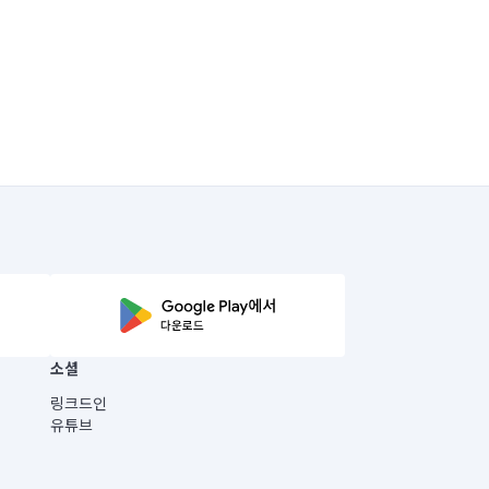
소셜
링크드인
유튜브