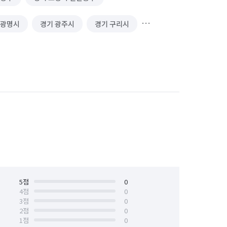
 광명시
경기 광주시
경기 구리시
경기 동두천시
경기 성남시 분당구
경기 수원시 권선구
경기 수원시 영통구
경기 시흥시
경기 안산시 단원구
안양시 동안구
경기 안양시 만안구
경기 연천군
경기 오산시
경기 용인시 처인구
5
점
경기 의왕시
0
4
점
0
3
점
0
경기 평택시
경기 포천시
2
점
0
1
점
0