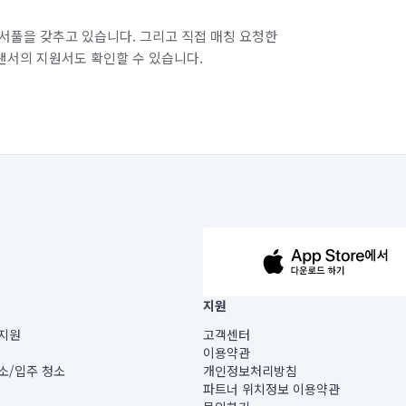
서풀을 갖추고 있습니다. 그리고 직접 매칭 요청한
랜서의 지원서도 확인할 수 있습니다.
63-14-5-00019 |
지원
보) |
지원
고객센터
빌딩) B동 5층
이용약관
 미소
소/입주 청소
개인정보처리방침
 아닙니다.
파트너 위치정보 이용약관
게 있습니다.