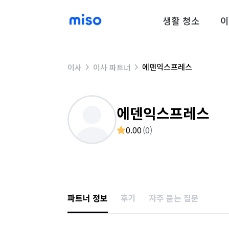
생활 청소
이
에덴익스프레스
이사
이사 파트너
에덴익스프레스
0.00
(
0
)
파트너 정보
후기
자주 묻는 질문