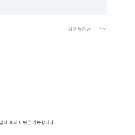
충남 공주시
충남 금산군
충남 부여군
충남 서산시
충남 천안시 동남구
태안군
충남 홍성군
경기 부천시 오정구
경기 화성시 동탄구
경기 화성시 병점구
결제 후의 미팅은 가능합니다.