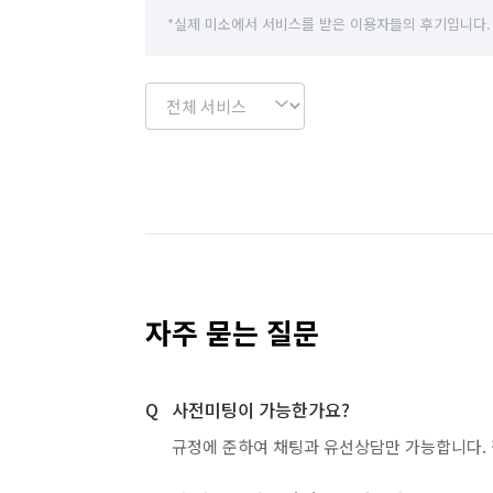
경기 하남시
경기 화성시
충남 계룡시
*실제 미소에서 서비스를 받은 이용자들의 후기입니다.
충남 논산시
충남 당진시
충남 보령시
충남 서천군
충남 아산시
충남 예산군
충남 천안시 서북구
충남 청양군
충남 
경기 부천시 소사구
경기 부천시 원미구
경기 화성시 효행구
경기 화성시 만세구
자주 묻는 질문
사전미팅이 가능한가요?
규정에 준하여 채팅과 유선상담만 가능합니다. 