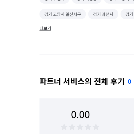
경기 고양시 일산서구
경기 과천시
경기
더보기
경기 군포시
경기 김포시
경기 남양주시
경기 성남시 수정구
경기 성남시 중원구
경기 수원시 장안구
경기 수원시 팔달구
경기 안산시 상록구
경기 안성시
경기 
파트너 서비스의 전체 후기
0
경기 양주시
경기 양평군
경기 여주시
경기 용인시 기흥구
경기 용인시 수지구
0.00
경기 의정부시
경기 이천시
경기 파주시