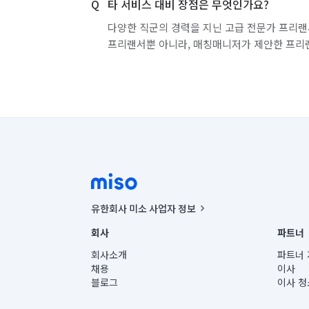
타 서비스 대비 장점은 무엇인가요?
다양한 직군의 경력을 지닌 고급 전문가 프리랜
프리랜서뿐 아니라, 매칭매니저가 제안한 프리
유한회사 미소 사업자 정보
사업자등록번호 : 291-87-00271 | 인허가번호 : 2016-32201
회사
파트너
통신판매신고번호 : 2024-서울종로-1400(공정거래위원회 정
대표이사 : CHING VICTOR COLUMBIA RHEE
회사소개
파트너 
주소 | 본사: 서울특별시 종로구 율곡로 6(중학동, 트윈트리
채용
이사
컨택센터 : 서울특별시 종로구 수송동 율곡로 24, 7층, 8층
블로그
이사 청
유한회사 미소는 통신판매중개자이며, 통신판매의 당사자가
상품, 상품정보, 거래에 관한 의무와 책임은 거래당사자에