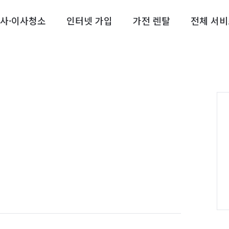
사·이사청소
인터넷 가입
가전 렌탈
전체 서비