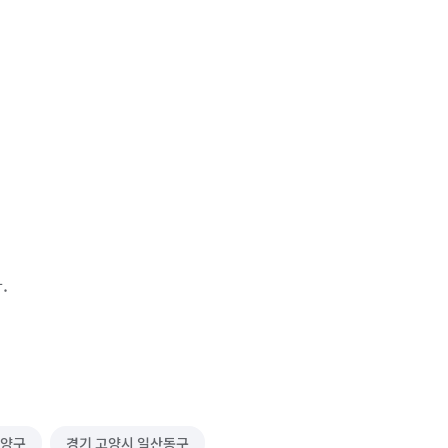
.
덕양구
경기 고양시 일산동구