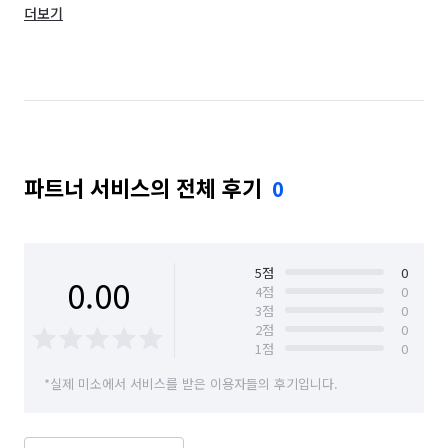
더보기
서울 도봉구
서울 동대문구
서울 동작구
서울 마포구
서울 서대문구
서울 서초구
서울 성동구
서울 성북구
서울 송파구
서울 양천구
서울 영등포구
서울 용산구
파트너 서비스의 전체 후기
0
서울 은평구
서울 종로구
서울 중구
서울 중랑구
5
점
0
0.00
4
점
0
3
점
0
2
점
0
1
점
0
*실제 미소에서 서비스를 받은 이용자들의 후기입니다.