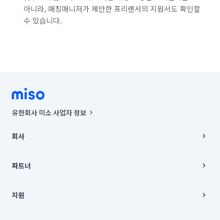
아니라, 매칭매니저가 제안한 프리랜서의 지원서도 확인할
수 있습니다.
유한회사 미소 사업자 정보
사업자등록번호 : 291-87-00271 | 인허가번호 : 2016-3220163-14-5-
00019 |
회사
통신판매신고번호 : 2024-서울종로-1400(공정거래위원회 정보) |
대표이사 : CHING VICTOR COLUMBIA RHEE
회사소개
주소 | 본사: 서울특별시 종로구 율곡로 6(중학동, 트윈트리빌딩) B동 5층
채용
파트너
컨택센터 : 서울특별시 종로구 수송동 율곡로 24, 7층, 8층 미소
블로그
유한회사 미소는 통신판매중개자이며, 통신판매의 당사자가 아닙니다.
파트너 지원
상품, 상품정보, 거래에 관한 의무와 책임은 거래당사자에게 있습니다.
이사
지원
언론 보도 관련 문의:
contact@getmiso.com
이사 청소/입주 청소
대표번호: 1577-8808
고객센터
© 유한회사 미소. Miso, Inc. All Rights Reserved.