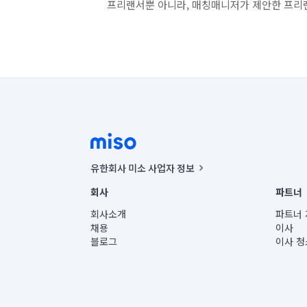
프리랜서뿐 아니라, 매칭매니저가 제안한 프리
유한회사 미소 사업자 정보
사업자등록번호 : 291-87-00271 | 인허가번호 : 2016-32201
회사
파트너
통신판매신고번호 : 2024-서울종로-1400(공정거래위원회 정
대표이사 : CHING VICTOR COLUMBIA RHEE
회사소개
파트너 
주소 | 본사: 서울특별시 종로구 율곡로 6(중학동, 트윈트리
채용
이사
컨택센터 : 서울특별시 종로구 수송동 율곡로 24, 7층, 8층
블로그
이사 청
유한회사 미소는 통신판매중개자이며, 통신판매의 당사자가
상품, 상품정보, 거래에 관한 의무와 책임은 거래당사자에
언론 보도 관련 문의:
contact@getmiso.com
대표번호: 1577-8808
© 유한회사 미소. Miso, Inc. All Rights Reserved.