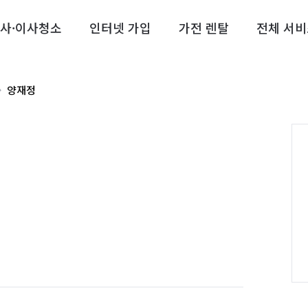
사·이사청소
인터넷 가입
가전 렌탈
전체 서비
양재정