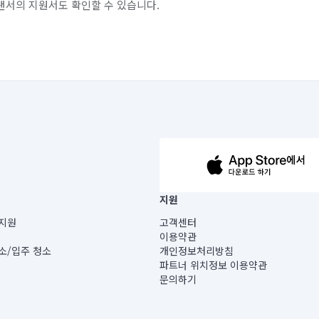
랜서의 지원서도 확인할 수 있습니다.
63-14-5-00019 |
지원
보) |
지원
고객센터
빌딩) B동 5층
이용약관
 미소
소/입주 청소
개인정보처리방침
 아닙니다.
파트너 위치정보 이용약관
게 있습니다.
문의하기