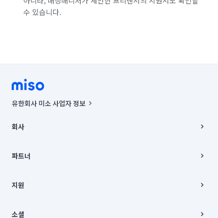
아니라, 매칭매니저가 제안한 프리랜서의 지원서도 확인할
수 있습니다.
유한회사 미소 사업자 정보
사업자등록번호 : 291-87-00271 | 인허가번호 : 2016-3220163-14-5-
00019 |
회사
통신판매신고번호 : 2024-서울종로-1400(공정거래위원회 정보) |
대표이사 : CHING VICTOR COLUMBIA RHEE
회사소개
주소 | 본사: 서울특별시 종로구 율곡로 6(중학동, 트윈트리빌딩) B동 5층
채용
파트너
컨택센터 : 서울특별시 종로구 수송동 율곡로 24, 7층, 8층 미소
블로그
유한회사 미소는 통신판매중개자이며, 통신판매의 당사자가 아닙니다.
파트너 지원
상품, 상품정보, 거래에 관한 의무와 책임은 거래당사자에게 있습니다.
이사
지원
언론 보도 관련 문의:
contact@getmiso.com
이사 청소/입주 청소
대표번호: 1577-8808
고객센터
© 유한회사 미소. Miso, Inc. All Rights Reserved.
이용약관
소셜