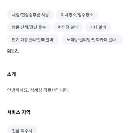
새집/헌집증후군 시공
이사청소/입주청소
방문 산책/간단 돌봄
편의점 알바
기타 알바
단기 매장관리·판매 알바
노래방·멀티방·만화카페 알바
더보기
PC방·오락실·게임장 알바
볼링·당구·스크린골프장 알바
정리수납 전문가
소개
폐기물 처리
철거
안녕하세요. 김혜성 파트너입니다.
서비스 지역
전남 여수시