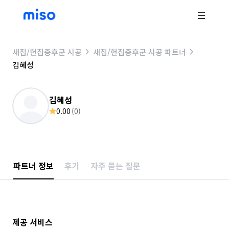
새집/헌집증후군 시공
새집/헌집증후군 시공 파트너
김혜성
김혜성
0.00
(
0
)
파트너 정보
후기
자주 묻는 질문
제공 서비스