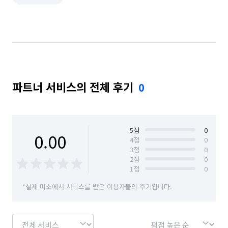
파트너 서비스의 전체 후기
0
5
점
0
0.00
4
점
0
3
점
0
2
점
0
1
점
0
*실제 미소에서 서비스를 받은 이용자들의 후기입니다.