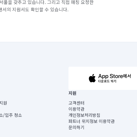
서풀을 갖추고 있습니다. 그리고 직접 매칭 요청한
랜서의 지원서도 확인할 수 있습니다.
63-14-5-00019 |
지원
보) |
지원
고객센터
빌딩) B동 5층
이용약관
 미소
소/입주 청소
개인정보처리방침
 아닙니다.
파트너 위치정보 이용약관
게 있습니다.
문의하기