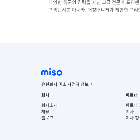
다양한 직군의 경력을 지닌 고급 전문가 프리랜
프리랜서뿐 아니라, 매칭매니저가 제안한 프리
유한회사 미소 사업자 정보
사업자등록번호 : 291-87-00271 | 인허가번호 : 2016-32201
회사
파트너
통신판매신고번호 : 2024-서울종로-1400(공정거래위원회 정
대표이사 : CHING VICTOR COLUMBIA RHEE
회사소개
파트너 
주소 | 본사: 서울특별시 종로구 율곡로 6(중학동, 트윈트리
채용
이사
컨택센터 : 서울특별시 종로구 수송동 율곡로 24, 7층, 8층
블로그
이사 청
유한회사 미소는 통신판매중개자이며, 통신판매의 당사자가
상품, 상품정보, 거래에 관한 의무와 책임은 거래당사자에
언론 보도 관련 문의:
contact@getmiso.com