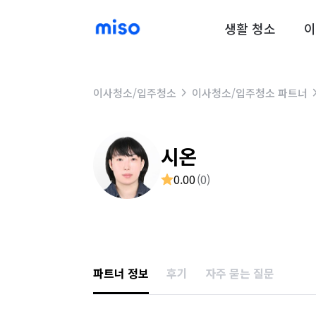
생활 청소
이
이사청소/입주청소
이사청소/입주청소 파트너
시온
0.00
(
0
)
파트너 정보
후기
자주 묻는 질문