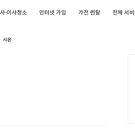
사·이사청소
인터넷 가입
가전 렌탈
전체 서비
시온