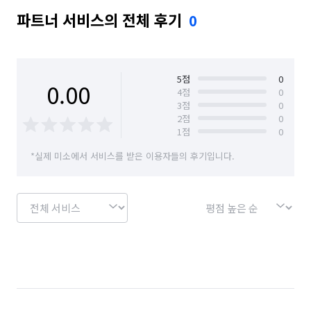
파트너 서비스의 전체 후기
0
5
점
0
0.00
4
점
0
3
점
0
2
점
0
1
점
0
*실제 미소에서 서비스를 받은 이용자들의 후기입니다.