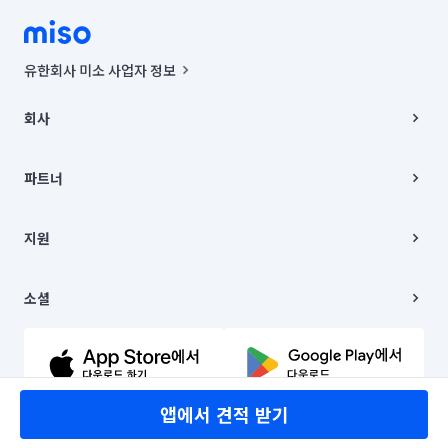
유한회사 미소 사업자 정보
사업자등록번호 : 291-87-00271 | 인허가번호 : 2016-3220163-14-5-
00019 |
회사
통신판매신고번호 : 2024-서울종로-1400(공정거래위원회 정보) |
대표이사 : CHING VICTOR COLUMBIA RHEE
회사소개
주소 | 본사: 서울특별시 종로구 율곡로 6(중학동, 트윈트리빌딩) B동 5층
채용
파트너
컨택센터 : 서울특별시 종로구 수송동 율곡로 24, 7층, 8층 미소
블로그
유한회사 미소는 통신판매중개자이며, 통신판매의 당사자가 아닙니다.
파트너 지원
상품, 상품정보, 거래에 관한 의무와 책임은 거래당사자에게 있습니다.
이사
지원
언론 보도 관련 문의:
contact@getmiso.com
이사 청소/입주 청소
대표번호: 1577-8808
고객센터
© 유한회사 미소. Miso, Inc. All Rights Reserved.
이용약관
소셜
개인정보처리방침
파트너 위치정보 이용약관
링크드인
문의하기
유튜브
앱에서 견적 받기