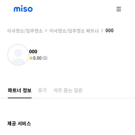
000
이사청소/입주청소
이사청소/입주청소 파트너
000
0.00
(
0
)
파트너 정보
후기
자주 묻는 질문
제공 서비스