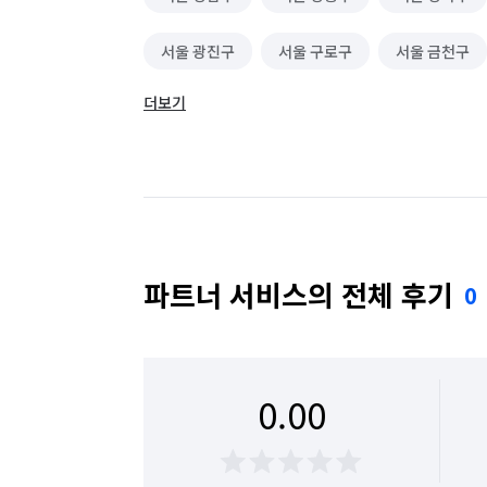
서울 광진구
서울 구로구
서울 금천구
더보기
서울 동대문구
서울 동작구
서울 마포구
서울 성동구
서울 성북구
서울 송파구
서울 용산구
서울 은평구
서울 종로구
파트너 서비스의 전체 후기
0
0.00