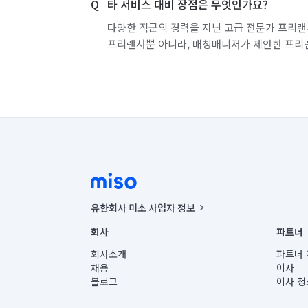
타 서비스 대비 장점은 무엇인가요?
다양한 직군의 경력을 지닌 고급 전문가 프리랜
프리랜서뿐 아니라, 매칭매니저가 제안한 프리
유한회사 미소 사업자 정보
사업자등록번호 : 291-87-00271 | 인허가번호 : 2016-32201
회사
파트너
통신판매신고번호 : 2024-서울종로-1400(공정거래위원회 정
대표이사 : CHING VICTOR COLUMBIA RHEE
회사소개
파트너 
주소 | 본사: 서울특별시 종로구 율곡로 6(중학동, 트윈트리
채용
이사
컨택센터 : 서울특별시 종로구 수송동 율곡로 24, 7층, 8층
블로그
이사 청
유한회사 미소는 통신판매중개자이며, 통신판매의 당사자가
상품, 상품정보, 거래에 관한 의무와 책임은 거래당사자에