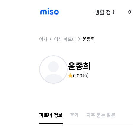
생활 청소
이
윤종희
이사
이사 파트너
윤종희
0.00
(
0
)
파트너 정보
후기
자주 묻는 질문