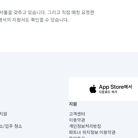
서풀을 갖추고 있습니다. 그리고 직접 매칭 요청한
랜서의 지원서도 확인할 수 있습니다.
63-14-5-00019 |
지원
보) |
지원
고객센터
빌딩) B동 5층
이용약관
 미소
소/입주 청소
개인정보처리방침
 아닙니다.
파트너 위치정보 이용약관
게 있습니다.