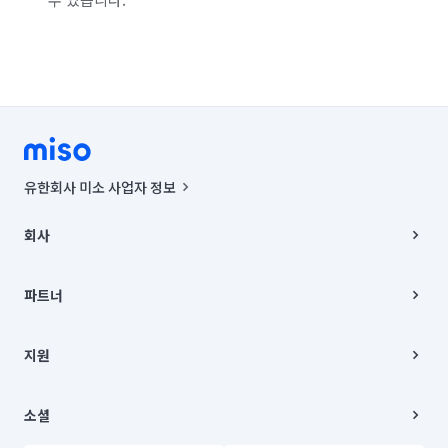
유한회사 미소 사업자 정보
사업자등록번호 : 291-87-00271 | 인허가번호 : 2016-3220163-14-5-
00019 |
회사
통신판매신고번호 : 2024-서울종로-1400(공정거래위원회 정보) |
대표이사 : CHING VICTOR COLUMBIA RHEE
회사소개
주소 | 본사: 서울특별시 종로구 율곡로 6(중학동, 트윈트리빌딩) B동 5층
채용
파트너
컨택센터 : 서울특별시 종로구 수송동 율곡로 24, 7층, 8층 미소
블로그
유한회사 미소는 통신판매중개자이며, 통신판매의 당사자가 아닙니다.
파트너 지원
상품, 상품정보, 거래에 관한 의무와 책임은 거래당사자에게 있습니다.
이사
지원
언론 보도 관련 문의:
contact@getmiso.com
이사 청소/입주 청소
대표번호: 1577-8808
고객센터
© 유한회사 미소. Miso, Inc. All Rights Reserved.
이용약관
소셜
개인정보처리방침