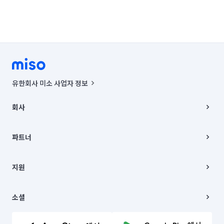
유한회사 미소 사업자 정보
사업자등록번호 : 291-87-00271 | 인허가번호 : 2016-3220163-14-5-
00019 |
회사
통신판매신고번호 : 2024-서울종로-1400(공정거래위원회 정보) |
대표이사 : CHING VICTOR COLUMBIA RHEE
회사소개
주소 | 본사: 서울특별시 종로구 율곡로 6(중학동, 트윈트리빌딩) B동 5층
채용
파트너
컨택센터 : 서울특별시 종로구 수송동 율곡로 24, 7층, 8층 미소
블로그
유한회사 미소는 통신판매중개자이며, 통신판매의 당사자가 아닙니다.
파트너 지원
상품, 상품정보, 거래에 관한 의무와 책임은 거래당사자에게 있습니다.
이사
지원
언론 보도 관련 문의:
contact@getmiso.com
이사 청소/입주 청소
대표번호: 1577-8808
고객센터
© 유한회사 미소. Miso, Inc. All Rights Reserved.
이용약관
소셜
개인정보처리방침
파트너 위치정보 이용약관
링크드인