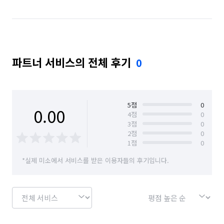
경기 성남시 분당구
경기 성남시 수정구
경기 성남시 중원구
경기 수원시 권선구
파트너 서비스의 전체 후기
0
경기 수원시 영통구
경기 수원시 장안구
경기 수원시 팔달구
경기 시흥시
경기 안산시 단원구
경기 안산시 상록구
5
점
0
0.00
4
점
0
3
점
0
경기 안성시
경기 안양시 동안구
2
점
0
1
점
0
경기 안양시 만안구
경기 양주시
경기 양평군
*실제 미소에서 서비스를 받은 이용자들의 후기입니다.
경기 여주시
경기 연천군
경기 오산시
경기 용인시 기흥구
경기 용인시 수지구
경기 용인시 처인구
경기 의왕시
경기 의정부시