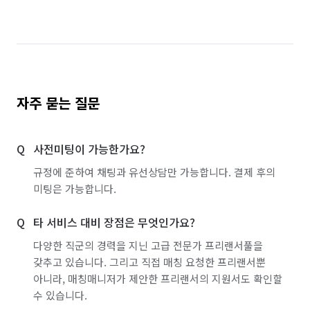
경기 이천시
경기 파주시
경기 평택시
경기 포천시
경기 하남시
경기 화성시
인천 강화군
인천 계양구
인천 남구
인천 남동구
인천 동구
인천 부평구
자주 묻는 질문
인천 서구
인천 연수구
인천 옹진군
사전미팅이 가능한가요?
인천 중구
경기 부천시 소사구
경기 부천시 원미구
규정에 준하여 채팅과 유선상담만 가능합니다. 결제 후의
경기 부천시 오정구
경기 화성시 동탄구
미팅은 가능합니다.
경기 화성시 효행구
경기 화성시 만세구
타 서비스 대비 장점은 무엇인가요?
경기 화성시 병점구
다양한 직군의 경력을 지닌 고급 전문가 프리랜서풀을
갖추고 있습니다. 그리고 직접 매칭 요청한 프리랜서뿐
아니라, 매칭매니저가 제안한 프리랜서의 지원서도 확인할
수 있습니다.