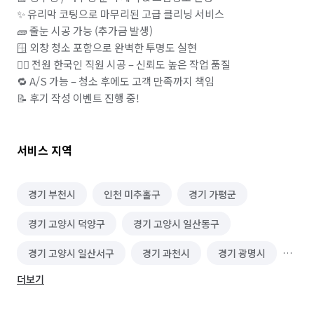
✨ 유리막 코팅으로 마무리된 고급 클리닝 서비스

🧱 줄눈 시공 가능 (추가금 발생)

🪟 외창 청소 포함으로 완벽한 투명도 실현

👷‍♂️ 전원 한국인 직원 시공 – 신뢰도 높은 작업 품질

🔁 A/S 가능 – 청소 후에도 고객 만족까지 책임

📝 후기 작성 이벤트 진행 중!
서비스 지역
경기 부천시
인천 미추홀구
경기 가평군
경기 고양시 덕양구
경기 고양시 일산동구
경기 고양시 일산서구
경기 과천시
경기 광명시
더보기
경기 광주시
경기 구리시
경기 군포시
경기 김포시
경기 남양주시
경기 동두천시