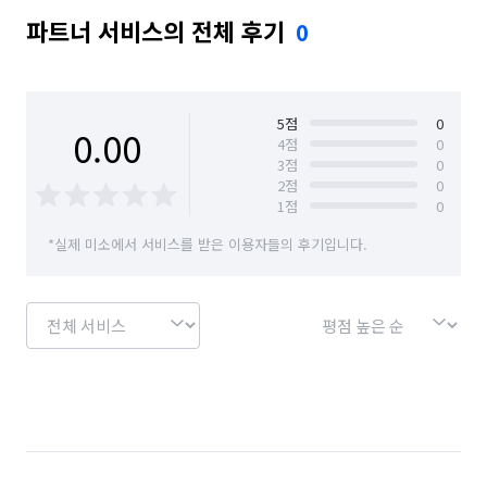
파트너 서비스의 전체 후기
0
5
점
0
0.00
4
점
0
3
점
0
2
점
0
1
점
0
*실제 미소에서 서비스를 받은 이용자들의 후기입니다.