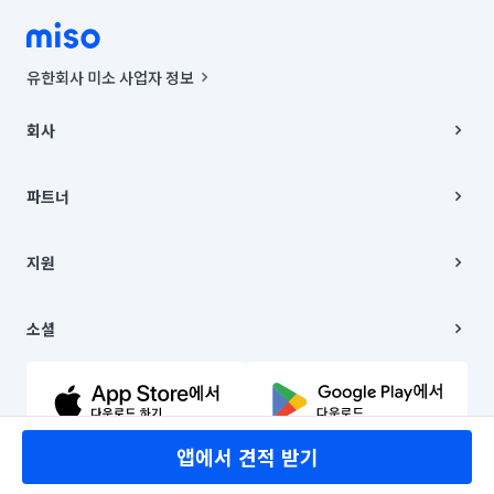
유한회사 미소 사업자 정보
사업자등록번호 : 291-87-00271 | 인허가번호 : 2016-3220163-14-5-
00019 |
회사
통신판매신고번호 : 2024-서울종로-1400(공정거래위원회 정보) |
대표이사 : CHING VICTOR COLUMBIA RHEE
회사소개
주소 | 본사: 서울특별시 종로구 율곡로 6(중학동, 트윈트리빌딩) B동 5층
채용
파트너
컨택센터 : 서울특별시 종로구 수송동 율곡로 24, 7층, 8층 미소
블로그
유한회사 미소는 통신판매중개자이며, 통신판매의 당사자가 아닙니다.
파트너 지원
상품, 상품정보, 거래에 관한 의무와 책임은 거래당사자에게 있습니다.
이사
지원
언론 보도 관련 문의:
contact@getmiso.com
이사 청소/입주 청소
대표번호: 1577-8808
고객센터
© 유한회사 미소. Miso, Inc. All Rights Reserved.
이용약관
소셜
개인정보처리방침
파트너 위치정보 이용약관
링크드인
문의하기
유튜브
앱에서 견적 받기