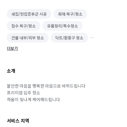
새집/헌집증후군 시공
화재 복구/청소
침수 복구/청소
유품정리/특수청소
건물 내부/외부 청소
닥트/환풍구 청소
더보기
이사청소/입주청소
온풍기 청소
가구 청소
실외기 청소
바닥 청소 (왁스 코팅)
하수구 청소
소개
실내 소독
악취 제거
해충방역
곰팡이 제거
비둘기 퇴치
불안한 마음을 행복한 마음으로 바뀌드립니다

프리미엄 입주 청소

하움이 빛나게 케어해드립니다
서비스 지역