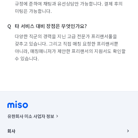
규정에 준하여 채팅과 유선상담만 가능합니다. 결제 후의
미팅은 가능합니다.
타 서비스 대비 장점은 무엇인가요?
다양한 직군의 경력을 지닌 고급 전문가 프리랜서풀을
갖추고 있습니다. 그리고 직접 매칭 요청한 프리랜서뿐
아니라, 매칭매니저가 제안한 프리랜서의 지원서도 확인할
수 있습니다.
유한회사 미소 사업자 정보
사업자등록번호 : 291-87-00271 | 인허가번호 : 2016-3220163-14-5-
00019 |
회사
통신판매신고번호 : 2024-서울종로-1400(공정거래위원회 정보) |