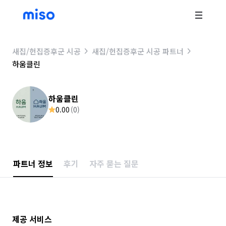
새집/헌집증후군 시공
새집/헌집증후군 시공 파트너
하움클린
하움클린
0.00
(
0
)
파트너 정보
후기
자주 묻는 질문
제공 서비스