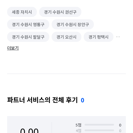
세종 자치시
경기 수원시 권선구
경기 수원시 영통구
경기 수원시 장안구
경기 수원시 팔달구
경기 오산시
경기 평택시
더보기
충남 아산시
충남 천안시 동남구
충남 천안시 서북구
충북 청주시 상당구
충북 청주시 서원구
충북 청주시 청원구
충북 청주시 흥덕구
파트너 서비스의 전체 후기
0
5
점
0
0.00
4
점
0