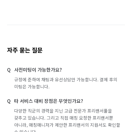
경북 칠곡군
경북 포항시 남구
경북 포항시 북구
대구 남구
대구 달서구
대구 달성군
대구 동구
대구 북구
대구 서구
대구 수성구
대구 중구
부산 강서구
부산 금정구
자주 묻는 질문
부산 기장군
부산 남구
부산 동구
사전미팅이 가능한가요?
부산 동래구
부산 부산진구
부산 북구
규정에 준하여 채팅과 유선상담만 가능합니다. 결제 후의
부산 사상구
부산 사하구
부산 서구
미팅은 가능합니다.
부산 수영구
부산 연제구
부산 영도구
타 서비스 대비 장점은 무엇인가요?
부산 중구
부산 해운대구
울산 남구
다양한 직군의 경력을 지닌 고급 전문가 프리랜서풀을
갖추고 있습니다. 그리고 직접 매칭 요청한 프리랜서뿐
울산 동구
울산 북구
울산 울주군
울산 중구
아니라, 매칭매니저가 제안한 프리랜서의 지원서도 확인할
수 있습니다.