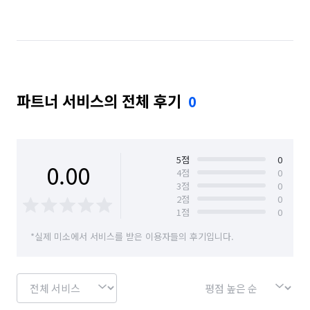
경남 창원시 마산합포구
경남 창원시 마산회원구
경남 창원시 성산구
경남 창원시 의창구
경남 창원시 진해구
경남 통영시
경남 하동군
파트너 서비스의 전체 후기
0
경남 함안군
경남 함양군
경남 합천군
경북 경산시
경북 경주시
경북 고령군
경북 구미시
경북 군위군
경북 김천시
5
점
0
0.00
4
점
0
3
점
0
경북 문경시
경북 봉화군
경북 상주시
2
점
0
1
점
0
경북 성주군
경북 안동시
경북 영덕군
*실제 미소에서 서비스를 받은 이용자들의 후기입니다.
경북 영양군
경북 영주시
경북 영천시
경북 예천군
경북 울릉군
경북 울진군
경북 의성군
경북 청도군
경북 청송군