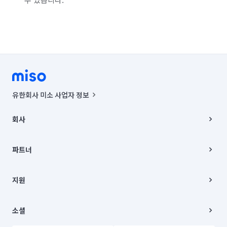
대구 군위군
유한회사 미소 사업자 정보
사업자등록번호 : 291-87-00271 | 인허가번호 : 2016-3220163-14-5-
00019 |
회사
통신판매신고번호 : 2024-서울종로-1400(공정거래위원회 정보) |
대표이사 : CHING VICTOR COLUMBIA RHEE
회사소개
주소 | 본사: 서울특별시 종로구 율곡로 6(중학동, 트윈트리빌딩) B동 5층
채용
파트너
컨택센터 : 서울특별시 종로구 수송동 율곡로 24, 7층, 8층 미소
블로그
유한회사 미소는 통신판매중개자이며, 통신판매의 당사자가 아닙니다.
파트너 지원
상품, 상품정보, 거래에 관한 의무와 책임은 거래당사자에게 있습니다.
이사
지원
언론 보도 관련 문의:
contact@getmiso.com
이사 청소/입주 청소
대표번호: 1577-8808
고객센터
© 유한회사 미소. Miso, Inc. All Rights Reserved.
이용약관
소셜
개인정보처리방침